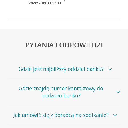
Wtorek: 09:30-17:00
PYTANIA I ODPOWIEDZI
Gdzie jest najbliższy oddział banku?
Jeśli szukasz oddziału naszego banku, zapraszamy na
Gdzie znajdę numer kontaktowy do
stronę
Placówki i bankomaty
, na której znajduje się
oddziału banku?
wygodna wyszukiwarka.
Alternatywnie, możesz skorzystać z pełnej
listy naszych
oddziałów
.
Bank Credit Agricole nie udostępnia ogólnego numeru
Jak umówić się z doradcą na spotkanie?
telefonu do placówki bankowej.
Przejdź do pytania
Polecamy skorzystanie z możliwości wcześniejszego