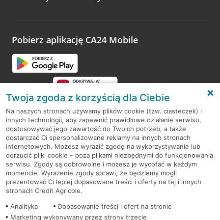
Wystarczy przejść na stronę
Oceń wizytę
, wyszukać
odwiedzoną placówkę i wypełnić formularz w ramach
platformy Profil Firmy w Google. Dziękujemy za wszystkie
opinie.
Pobierz aplikację CA24 Mobile
Przejdź do pytania
Twoja zgoda z korzyścią dla Ciebie
Na naszych stronach używamy plików cookie (tzw. ciasteczek) i
innych technologii, aby zapewnić prawidłowe działanie serwisu,
RODO
dostosowywać jego zawartość do Twoich potrzeb, a także
dostarczać Ci spersonalizowane reklamy na innych stronach
Regulamin serwisu
internetowych. Możesz wyrazić zgodę na wykorzystywanie lub
odrzucić pliki cookie – poza plikami niezbędnymi do funkcjonowania
Mapa serwisu
serwisu. Zgody są dobrowolne i możesz je wycofać w każdym
momencie. Wyrażenie zgody sprawi, że będziemy mogli
Polityka
Cookies
prezentować Ci lepiej dopasowane treści i oferty na tej i innych
stronach Credit Agricole.
Polityka prywatności
Analityka
Dopasowanie treści i ofert na stronie
Marketing wykonywany przez strony trzecie