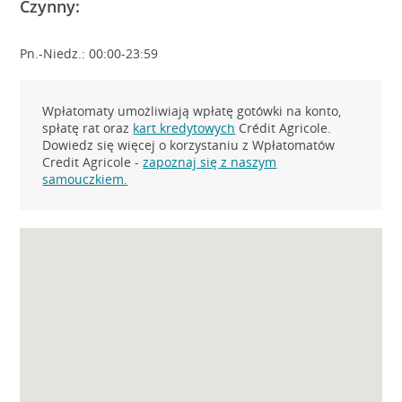
Czynny:
Pn.-Niedz.: 00:00-23:59
Wpłatomaty umożliwiają wpłatę gotówki na konto,
spłatę rat oraz
kart kredytowych
Crédit Agricole.
Dowiedz się więcej o korzystaniu z Wpłatomatów
Credit Agricole -
zapoznaj się z naszym
samouczkiem.