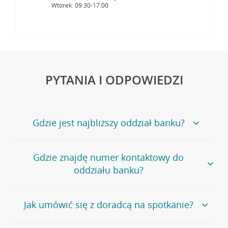
Wtorek: 09:30-17:00
PYTANIA I ODPOWIEDZI
Gdzie jest najbliższy oddział banku?
Jeśli szukasz oddziału naszego banku, zapraszamy na
Gdzie znajdę numer kontaktowy do
stronę
Placówki i bankomaty
, na której znajduje się
oddziału banku?
wygodna wyszukiwarka.
Alternatywnie, możesz skorzystać z pełnej
listy naszych
oddziałów
.
Bank Credit Agricole nie udostępnia ogólnego numeru
Jak umówić się z doradcą na spotkanie?
telefonu do placówki bankowej.
Przejdź do pytania
Polecamy skorzystanie z możliwości wcześniejszego