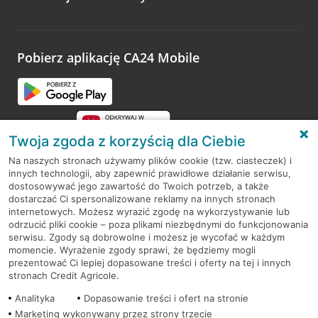
Wystarczy przejść na stronę
Oceń wizytę
, wyszukać
odwiedzoną placówkę i wypełnić formularz w ramach
platformy Profil Firmy w Google. Dziękujemy za wszystkie
opinie.
Pobierz aplikację CA24 Mobile
Przejdź do pytania
Twoja zgoda z korzyścią dla Ciebie
Na naszych stronach używamy plików cookie (tzw. ciasteczek) i
innych technologii, aby zapewnić prawidłowe działanie serwisu,
RODO
dostosowywać jego zawartość do Twoich potrzeb, a także
dostarczać Ci spersonalizowane reklamy na innych stronach
Regulamin serwisu
internetowych. Możesz wyrazić zgodę na wykorzystywanie lub
odrzucić pliki cookie – poza plikami niezbędnymi do funkcjonowania
Mapa serwisu
serwisu. Zgody są dobrowolne i możesz je wycofać w każdym
momencie. Wyrażenie zgody sprawi, że będziemy mogli
Polityka
Cookies
prezentować Ci lepiej dopasowane treści i oferty na tej i innych
stronach Credit Agricole.
Polityka prywatności
Analityka
Dopasowanie treści i ofert na stronie
Marketing wykonywany przez strony trzecie