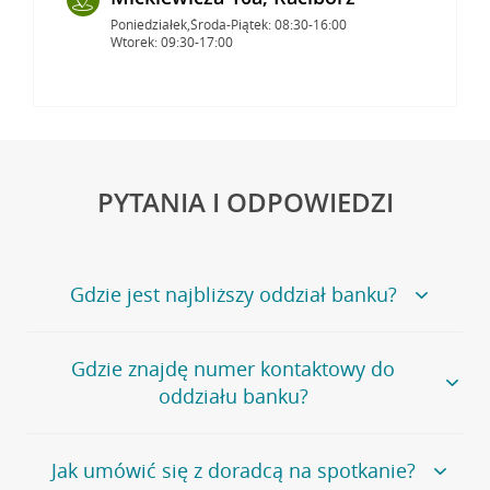
Poniedziałek,Środa-Piątek: 08:30-16:00
Wtorek: 09:30-17:00
PYTANIA I ODPOWIEDZI
Gdzie jest najbliższy oddział banku?
Jeśli szukasz oddziału naszego banku, zapraszamy na
Gdzie znajdę numer kontaktowy do
stronę
Placówki i bankomaty
, na której znajduje się
oddziału banku?
wygodna wyszukiwarka.
Alternatywnie, możesz skorzystać z pełnej
listy naszych
oddziałów
.
Bank Credit Agricole nie udostępnia ogólnego numeru
Jak umówić się z doradcą na spotkanie?
telefonu do placówki bankowej.