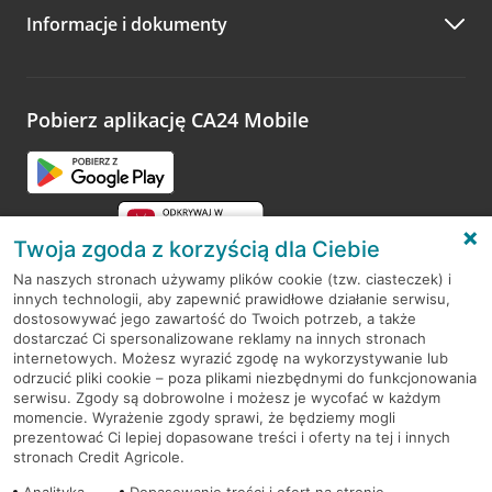
Informacje i dokumenty
Zachęcamy do podzielenia się z nami opinią o wizycie.
Wystarczy przejść na stronę
Oceń wizytę
, wyszukać
odwiedzoną placówkę i wypełnić formularz w ramach
platformy Profil Firmy w Google. Dziękujemy za wszystkie
opinie.
Pobierz aplikację CA24 Mobile
Przejdź do pytania
Twoja zgoda z korzyścią dla Ciebie
Na naszych stronach używamy plików cookie (tzw. ciasteczek) i
innych technologii, aby zapewnić prawidłowe działanie serwisu,
RODO
dostosowywać jego zawartość do Twoich potrzeb, a także
dostarczać Ci spersonalizowane reklamy na innych stronach
Regulamin serwisu
internetowych. Możesz wyrazić zgodę na wykorzystywanie lub
odrzucić pliki cookie – poza plikami niezbędnymi do funkcjonowania
Mapa serwisu
serwisu. Zgody są dobrowolne i możesz je wycofać w każdym
momencie. Wyrażenie zgody sprawi, że będziemy mogli
Polityka
Cookies
prezentować Ci lepiej dopasowane treści i oferty na tej i innych
stronach Credit Agricole.
Polityka prywatności