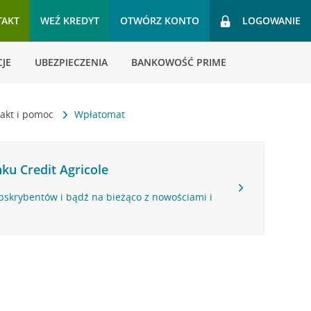
TAKT
WEŹ KREDYT
OTWÓRZ KONTO
LOGOWANIE
JE
UBEZPIECZENIA
BANKOWOŚĆ PRIME
akt i pomoc
Wpłatomat
ku Credit Agricole
bskrybentów i bądź na bieżąco z nowościami i