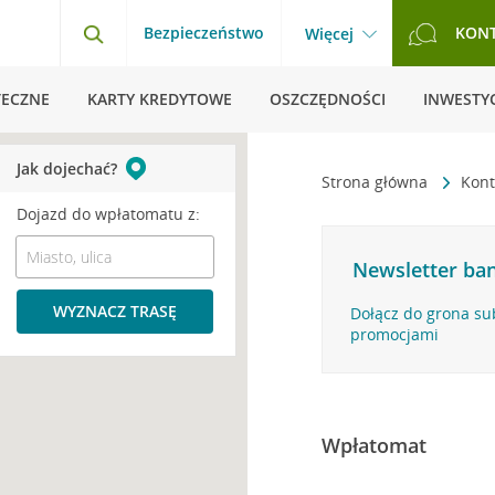
Bezpieczeństwo
KON
Więcej
TECZNE
KARTY KREDYTOWE
OSZCZĘDNOŚCI
INWESTYC
Jak dojechać?
Strona główna
Kont
Dojazd do wpłatomatu z:
Newsletter ban
WYZNACZ TRASĘ
Dołącz do grona su
promocjami
Wpłatomat