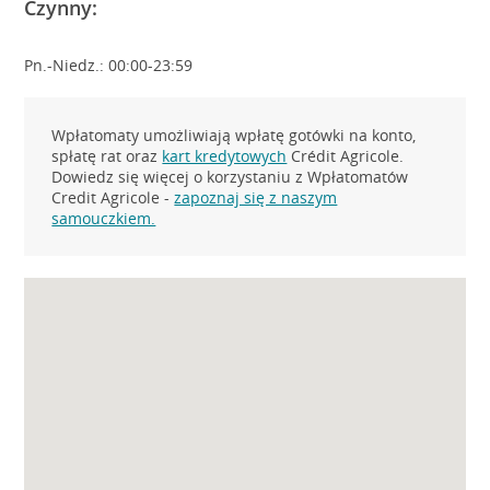
Czynny:
Pn.-Niedz.: 00:00-23:59
Wpłatomaty umożliwiają wpłatę gotówki na konto,
spłatę rat oraz
kart kredytowych
Crédit Agricole.
Dowiedz się więcej o korzystaniu z Wpłatomatów
Credit Agricole -
zapoznaj się z naszym
samouczkiem.