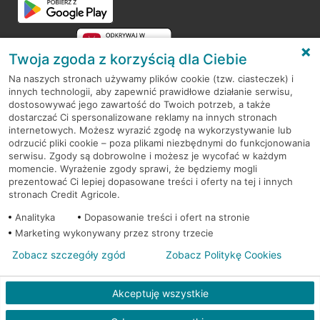
Twoja zgoda z korzyścią dla Ciebie
Na naszych stronach używamy plików cookie (tzw. ciasteczek) i
innych technologii, aby zapewnić prawidłowe działanie serwisu,
RODO
dostosowywać jego zawartość do Twoich potrzeb, a także
dostarczać Ci spersonalizowane reklamy na innych stronach
Regulamin serwisu
internetowych. Możesz wyrazić zgodę na wykorzystywanie lub
odrzucić pliki cookie – poza plikami niezbędnymi do funkcjonowania
Mapa serwisu
serwisu. Zgody są dobrowolne i możesz je wycofać w każdym
momencie. Wyrażenie zgody sprawi, że będziemy mogli
Polityka
Cookies
prezentować Ci lepiej dopasowane treści i oferty na tej i innych
stronach Credit Agricole.
Polityka prywatności
Analityka
Dopasowanie treści i ofert na stronie
Marketing wykonywany przez strony trzecie
Zobacz szczegóły zgód
Zobacz Politykę Cookies
© 2026 Credit Agricole Bank Polska S.A. Wszelkie prawa zastrzeżone
Akceptuję wszystkie