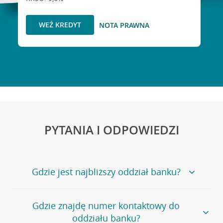
WEŹ KREDYT
NOTA PRAWNA
PYTANIA I ODPOWIEDZI
Gdzie jest najbliższy oddział banku?
Jeśli szukasz oddziału naszego banku, zapraszamy na
Gdzie znajdę numer kontaktowy do
stronę
Placówki i bankomaty
, na której znajduje się
oddziału banku?
wygodna wyszukiwarka.