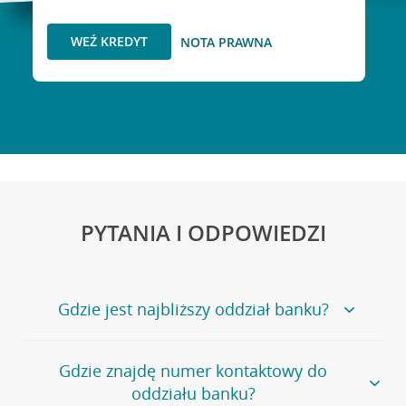
WEŹ KREDYT
NOTA PRAWNA
PYTANIA I ODPOWIEDZI
Gdzie jest najbliższy oddział banku?
Jeśli szukasz oddziału naszego banku, zapraszamy na
Gdzie znajdę numer kontaktowy do
stronę
Placówki i bankomaty
, na której znajduje się
oddziału banku?
wygodna wyszukiwarka.