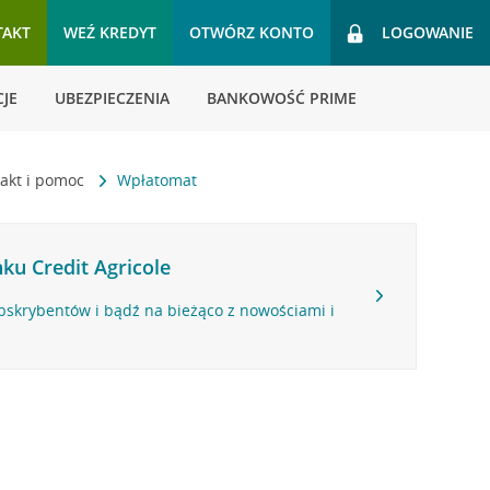
TAKT
WEŹ KREDYT
OTWÓRZ KONTO
LOGOWANIE
JE
UBEZPIECZENIA
BANKOWOŚĆ PRIME
akt i pomoc
Wpłatomat
ku Credit Agricole
bskrybentów i bądź na bieżąco z nowościami i