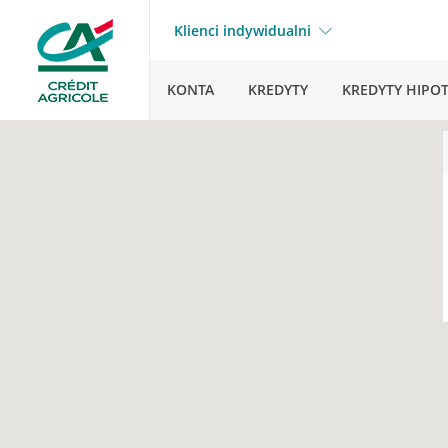
Klienci indywidualni
KONTA
KREDYTY
KREDYTY HIPO