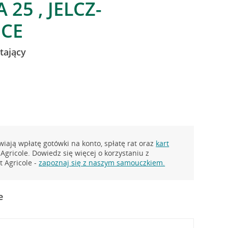
25 , JELCZ-
ICE
tający
iają wpłatę gotówki na konto, spłatę rat oraz
kart
Agricole. Dowiedz się więcej o korzystaniu z
 Agricole -
zapoznaj się z naszym samouczkiem.
e