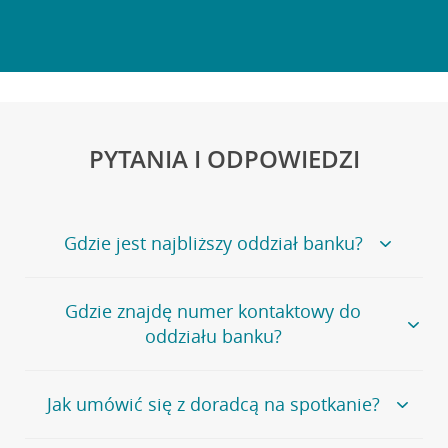
PYTANIA I ODPOWIEDZI
Gdzie jest najbliższy oddział banku?
Jeśli szukasz oddziału naszego banku, zapraszamy na
Gdzie znajdę numer kontaktowy do
stronę
Placówki i bankomaty
, na której znajduje się
oddziału banku?
wygodna wyszukiwarka.
Alternatywnie, możesz skorzystać z pełnej
listy naszych
oddziałów
.
Bank Credit Agricole nie udostępnia ogólnego numeru
Jak umówić się z doradcą na spotkanie?
telefonu do placówki bankowej.
Przejdź do pytania