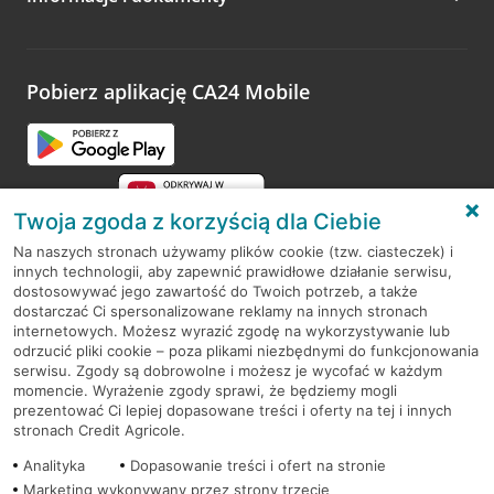
Zachęcamy do podzielenia się z nami opinią o wizycie.
Wystarczy przejść na stronę
Oceń wizytę
, wyszukać
odwiedzoną placówkę i wypełnić formularz w ramach
platformy Profil Firmy w Google. Dziękujemy za wszystkie
opinie.
Pobierz aplikację CA24 Mobile
Przejdź do pytania
Twoja zgoda z korzyścią dla Ciebie
Na naszych stronach używamy plików cookie (tzw. ciasteczek) i
innych technologii, aby zapewnić prawidłowe działanie serwisu,
RODO
dostosowywać jego zawartość do Twoich potrzeb, a także
dostarczać Ci spersonalizowane reklamy na innych stronach
Regulamin serwisu
internetowych. Możesz wyrazić zgodę na wykorzystywanie lub
odrzucić pliki cookie – poza plikami niezbędnymi do funkcjonowania
Mapa serwisu
serwisu. Zgody są dobrowolne i możesz je wycofać w każdym
momencie. Wyrażenie zgody sprawi, że będziemy mogli
Polityka
Cookies
prezentować Ci lepiej dopasowane treści i oferty na tej i innych
stronach Credit Agricole.
Polityka prywatności
Analityka
Dopasowanie treści i ofert na stronie
Marketing wykonywany przez strony trzecie