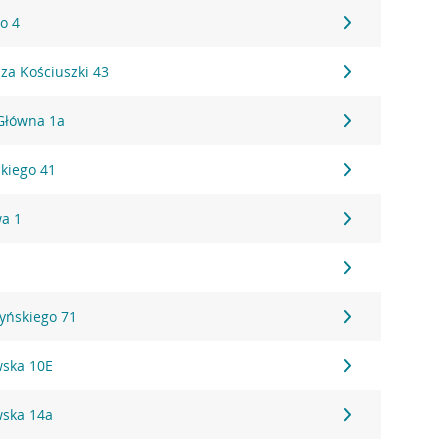
go 4
sza Kościuszki 43
 Główna 1a
kiego 41
wa 1
zyńskiego 71
wska 10E
wska 14a