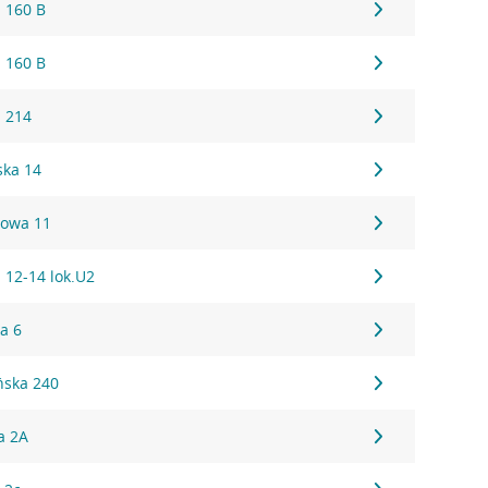
 160 B
 160 B
 214
ska 14
owa 11
 12-14 lok.U2
a 6
ńska 240
a 2A