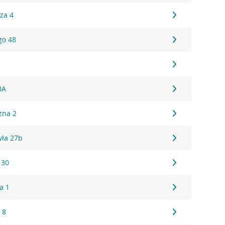
za 4
go 48
8A
zna 2
wła 27b
 30
a 1
 8