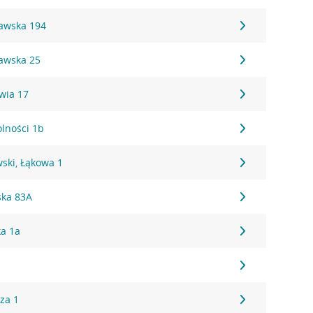
ławska 194
ławska 25
owia 17
olności 1b
ski, Łąkowa 1
ska 83A
ka 1a
za 1