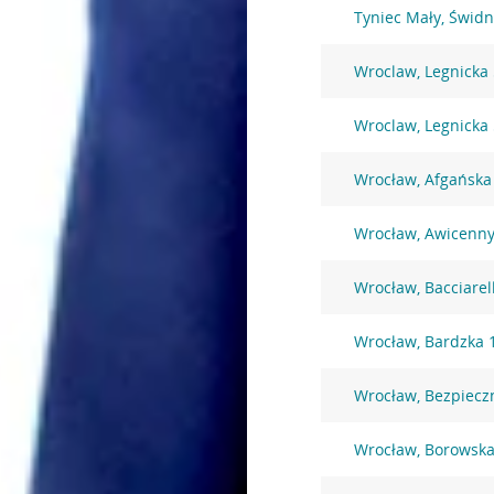
Tyniec Mały, Świdn
Wroclaw, Legnicka
Wroclaw, Legnicka
Wrocław, Afgańska
Wrocław, Awicenny
Wrocław, Bacciarel
Wrocław, Bardzka 
Wrocław, Bezpiecz
Wrocław, Borowska