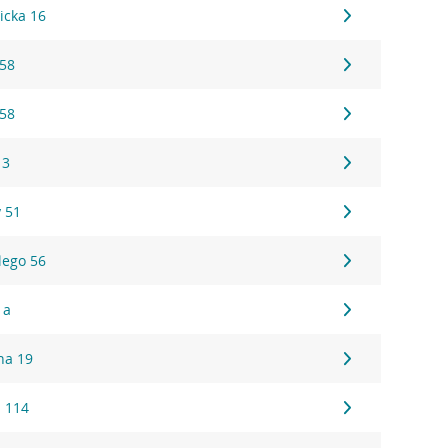
icka 16
 58
 58
 3
 51
lego 56
1a
na 19
 114