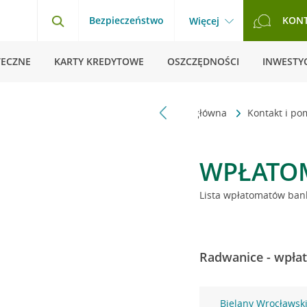
Bezpieczeństwo
KON
Więcej
TECZNE
KARTY KREDYTOWE
OSZCZĘDNOŚCI
INWESTYC
Strona główna
Kontakt i p
WPŁATO
Lista wpłatomatów bank
Radwanice - wpłat
Bielany Wrocławsk