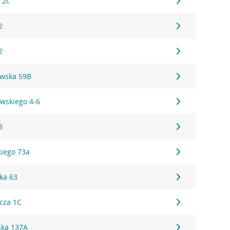
 2c
2
2
wska 59B
wskiego 4-6
8
iego 73a
ka 63
cza 1C
ska 137A