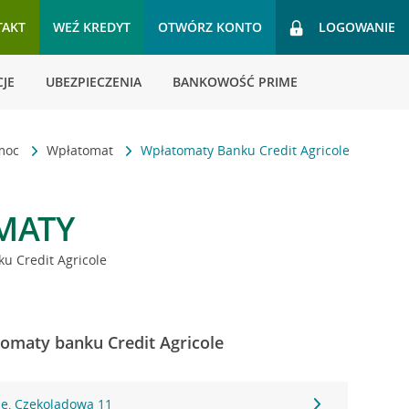
TAKT
WEŹ KREDYT
OTWÓRZ KONTO
LOGOWANIE
JE
UBEZPIECZENIA
BANKOWOŚĆ PRIME
omoc
Wpłatomat
Wpłatomaty Banku Credit Agricole
MATY
u Credit Agricole
omaty banku Credit Agricole
ie, Czekoladowa 11