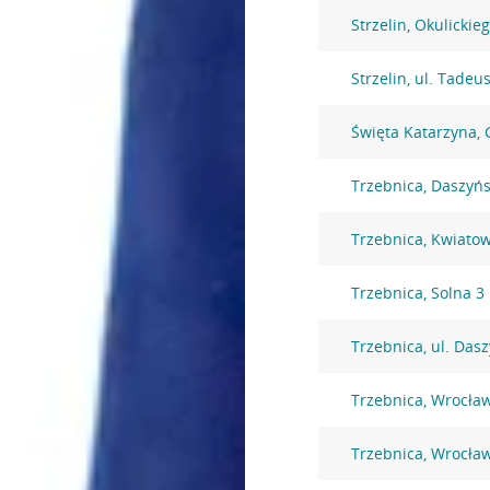
Strzelin, Okulickie
Strzelin, ul. Tadeu
Święta Katarzyna,
Trzebnica, Daszyńs
Trzebnica, Kwiato
Trzebnica, Solna 3
Trzebnica, ul. Das
Trzebnica, Wrocła
Trzebnica, Wrocła