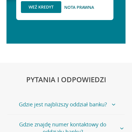
WEŹ KREDYT
NOTA PRAWNA
PYTANIA I ODPOWIEDZI
Gdzie jest najbliższy oddział banku?
Jeśli szukasz oddziału naszego banku, zapraszamy na
Gdzie znajdę numer kontaktowy do
stronę
Placówki i bankomaty
, na której znajduje się
oddziału banku?