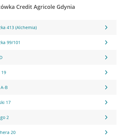
cówka Credit Agricole Gdynia
ka 413 (Alchemia)
zka 99/101
5D
 19
 A-B
ski 17
go 2
jhera 20