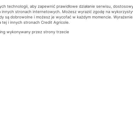
nych technologii, aby zapewnić prawidłowe działanie serwisu, dostoso
a innych stronach internetowych. Możesz wyrazić zgodę na wykorzystywa
ody są dobrowolne i możesz je wycofać w każdym momencie. Wyrażenie
tej i innych stronach Credit Agricole.
ing wykonywany przez strony trzecie
PYTANIA I ODPOWIEDZI