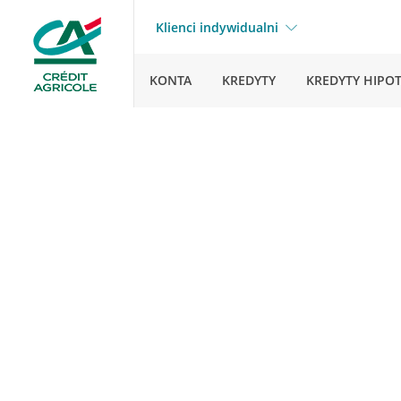
Klienci indywidualni
KONTA
KREDYTY
KREDYTY HIPO