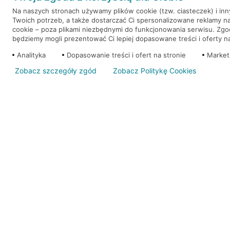
Na naszych stronach używamy plików cookie (tzw. ciasteczek) i in
Twoich potrzeb, a także dostarczać Ci spersonalizowane reklamy n
WEŹ KREDYT
NOTA PRAWNA
cookie – poza plikami niezbędnymi do funkcjonowania serwisu. Zg
będziemy mogli prezentować Ci lepiej dopasowane treści i oferty na 
Analityka
Dopasowanie treści i ofert na stronie
Market
Zobacz szczegóły zgód
Zobacz Politykę Cookies