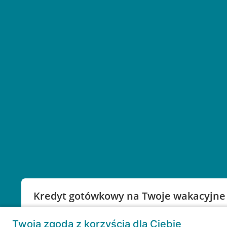
Kredyt gotówkowy na Twoje wakacyjne
Weź kredyt na to co ważne. Twoje marzenia nie mu
Twoja zgoda z korzyścią dla Ciebie
RRSO: 9,6%