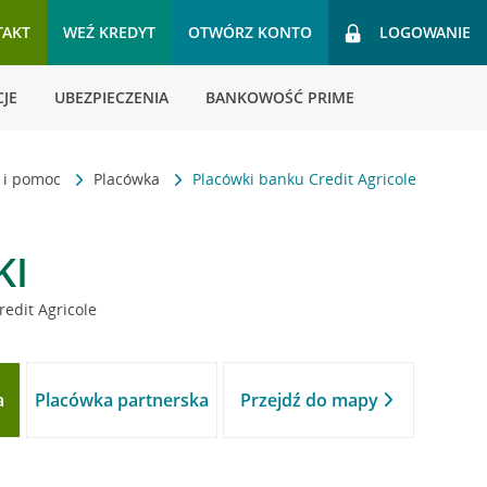
TAKT
WEŹ KREDYT
OTWÓRZ KONTO
LOGOWANIE
JE
UBEZPIECZENIA
BANKOWOŚĆ PRIME
t i pomoc
Placówka
Placówki banku Credit Agricole
KI
redit Agricole
a
Placówka partnerska
Przejdź do mapy