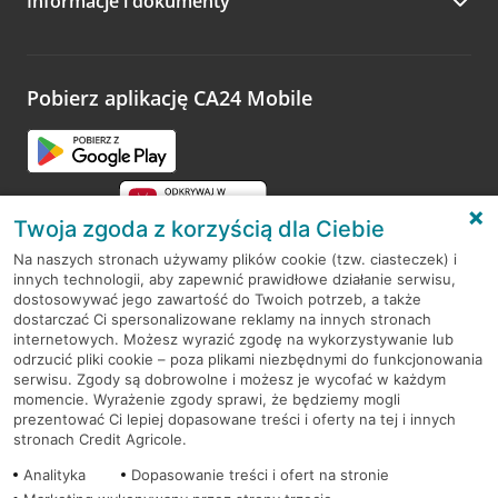
Informacje i dokumenty
Zachęcamy do podzielenia się z nami opinią o wizycie.
Wystarczy przejść na stronę
Oceń wizytę
, wyszukać
odwiedzoną placówkę i wypełnić formularz w ramach
platformy Profil Firmy w Google. Dziękujemy za wszystkie
opinie.
Pobierz aplikację CA24 Mobile
Przejdź do pytania
Twoja zgoda z korzyścią dla Ciebie
Na naszych stronach używamy plików cookie (tzw. ciasteczek) i
innych technologii, aby zapewnić prawidłowe działanie serwisu,
RODO
dostosowywać jego zawartość do Twoich potrzeb, a także
dostarczać Ci spersonalizowane reklamy na innych stronach
Regulamin serwisu
internetowych. Możesz wyrazić zgodę na wykorzystywanie lub
odrzucić pliki cookie – poza plikami niezbędnymi do funkcjonowania
Mapa serwisu
serwisu. Zgody są dobrowolne i możesz je wycofać w każdym
momencie. Wyrażenie zgody sprawi, że będziemy mogli
Polityka
Cookies
prezentować Ci lepiej dopasowane treści i oferty na tej i innych
stronach Credit Agricole.
Polityka prywatności
Analityka
Dopasowanie treści i ofert na stronie