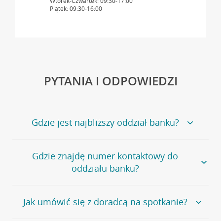
Wtorek-Czwartek: 09:30-17:00
Piątek: 09:30-16:00
PYTANIA I ODPOWIEDZI
Gdzie jest najbliższy oddział banku?
Jeśli szukasz oddziału naszego banku, zapraszamy na
Gdzie znajdę numer kontaktowy do
stronę
Placówki i bankomaty
, na której znajduje się
oddziału banku?
wygodna wyszukiwarka.
Alternatywnie, możesz skorzystać z pełnej
listy naszych
oddziałów
.
Bank Credit Agricole nie udostępnia ogólnego numeru
Jak umówić się z doradcą na spotkanie?
telefonu do placówki bankowej.
Przejdź do pytania