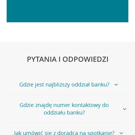
PYTANIA I ODPOWIEDZI
Gdzie jest najbliższy oddział banku?
Jeśli szukasz oddziału naszego banku, zapraszamy na
Gdzie znajdę numer kontaktowy do
stronę
Placówki i bankomaty
, na której znajduje się
oddziału banku?
wygodna wyszukiwarka.
Alternatywnie, możesz skorzystać z pełnej
listy naszych
oddziałów
.
Bank Credit Agricole nie udostępnia ogólnego numeru
Jak umówić się z doradcą na spotkanie?