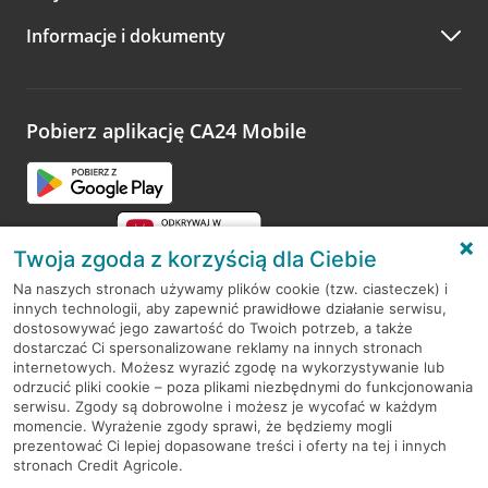
A po wizycie…
Informacje i dokumenty
Zachęcamy do podzielenia się z nami opinią o wizycie.
Wystarczy przejść na stronę
Oceń wizytę
, wyszukać
odwiedzoną placówkę i wypełnić formularz w ramach
platformy Profil Firmy w Google. Dziękujemy za wszystkie
opinie.
Pobierz aplikację CA24 Mobile
Przejdź do pytania
Twoja zgoda z korzyścią dla Ciebie
Na naszych stronach używamy plików cookie (tzw. ciasteczek) i
innych technologii, aby zapewnić prawidłowe działanie serwisu,
RODO
dostosowywać jego zawartość do Twoich potrzeb, a także
dostarczać Ci spersonalizowane reklamy na innych stronach
Regulamin serwisu
internetowych. Możesz wyrazić zgodę na wykorzystywanie lub
odrzucić pliki cookie – poza plikami niezbędnymi do funkcjonowania
Mapa serwisu
serwisu. Zgody są dobrowolne i możesz je wycofać w każdym
momencie. Wyrażenie zgody sprawi, że będziemy mogli
Polityka
Cookies
prezentować Ci lepiej dopasowane treści i oferty na tej i innych
stronach Credit Agricole.
Polityka prywatności