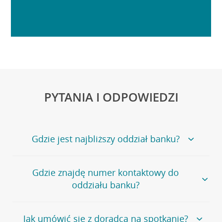
PYTANIA I ODPOWIEDZI
Gdzie jest najbliższy oddział banku?
Jeśli szukasz oddziału naszego banku, zapraszamy na
Gdzie znajdę numer kontaktowy do
stronę
Placówki i bankomaty
, na której znajduje się
oddziału banku?
wygodna wyszukiwarka.
Alternatywnie, możesz skorzystać z pełnej
listy naszych
oddziałów
.
Bank Credit Agricole nie udostępnia ogólnego numeru
Jak umówić się z doradcą na spotkanie?