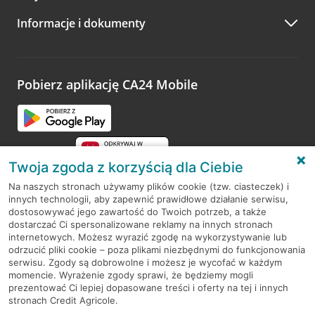
A po wizycie…
Informacje i dokumenty
Zachęcamy do podzielenia się z nami opinią o wizycie.
Wystarczy przejść na stronę
Oceń wizytę
, wyszukać
odwiedzoną placówkę i wypełnić formularz w ramach
platformy Profil Firmy w Google. Dziękujemy za wszystkie
opinie.
Pobierz aplikację CA24 Mobile
Przejdź do pytania
Twoja zgoda z korzyścią dla Ciebie
Na naszych stronach używamy plików cookie (tzw. ciasteczek) i
innych technologii, aby zapewnić prawidłowe działanie serwisu,
RODO
dostosowywać jego zawartość do Twoich potrzeb, a także
dostarczać Ci spersonalizowane reklamy na innych stronach
Regulamin serwisu
internetowych. Możesz wyrazić zgodę na wykorzystywanie lub
odrzucić pliki cookie – poza plikami niezbędnymi do funkcjonowania
Mapa serwisu
serwisu. Zgody są dobrowolne i możesz je wycofać w każdym
momencie. Wyrażenie zgody sprawi, że będziemy mogli
Polityka
Cookies
prezentować Ci lepiej dopasowane treści i oferty na tej i innych
stronach Credit Agricole.
Polityka prywatności