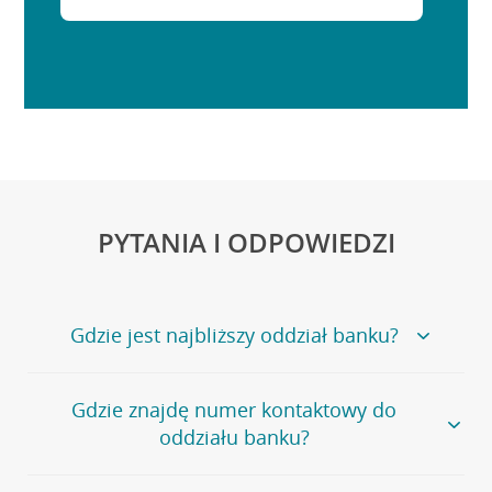
PYTANIA I ODPOWIEDZI
Gdzie jest najbliższy oddział banku?
Jeśli szukasz oddziału naszego banku, zapraszamy na
Gdzie znajdę numer kontaktowy do
stronę
Placówki i bankomaty
, na której znajduje się
oddziału banku?
wygodna wyszukiwarka.
Alternatywnie, możesz skorzystać z pełnej
listy naszych