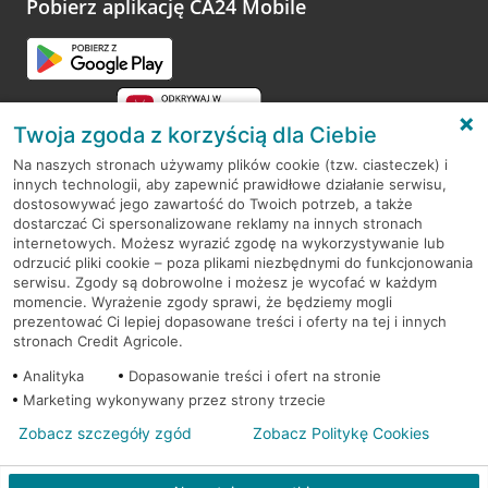
Pobierz aplikację CA24 Mobile
Przejdź do pytania
Twoja zgoda z korzyścią dla Ciebie
Na naszych stronach używamy plików cookie (tzw. ciasteczek) i
innych technologii, aby zapewnić prawidłowe działanie serwisu,
RODO
dostosowywać jego zawartość do Twoich potrzeb, a także
dostarczać Ci spersonalizowane reklamy na innych stronach
Regulamin serwisu
internetowych. Możesz wyrazić zgodę na wykorzystywanie lub
odrzucić pliki cookie – poza plikami niezbędnymi do funkcjonowania
Mapa serwisu
serwisu. Zgody są dobrowolne i możesz je wycofać w każdym
momencie. Wyrażenie zgody sprawi, że będziemy mogli
Polityka
Cookies
prezentować Ci lepiej dopasowane treści i oferty na tej i innych
stronach Credit Agricole.
Polityka prywatności
Analityka
Dopasowanie treści i ofert na stronie
Marketing wykonywany przez strony trzecie
Zobacz szczegóły zgód
Zobacz Politykę Cookies
© 2026 Credit Agricole Bank Polska S.A. Wszelkie prawa zastrzeżone