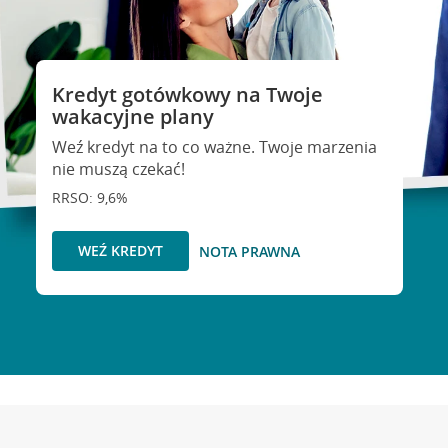
Kredyt gotówkowy na Twoje
wakacyjne plany
Weź kredyt na to co ważne. Twoje marzenia
nie muszą czekać!
RRSO: 9,6%
WEŹ KREDYT
NOTA PRAWNA