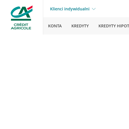
Klienci indywidualni
KONTA
KREDYTY
KREDYTY HIPO