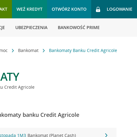
AKT
WEŹ KREDYT
OTWÓRZ KONTO
LOGOWANIE
JE
UBEZPIECZENIA
BANKOWOŚĆ PRIME
omoc
Bankomat
Bankomaty Banku Credit Agricole
ATY
 Credit Agricole
nkomaty banku Credit Agricole
istopada 1M3
Bankomat (Planet Cash)