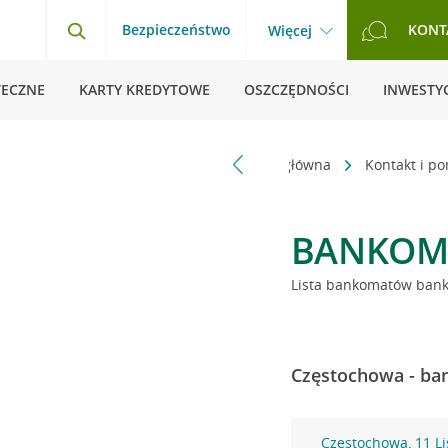
Bezpieczeństwo
KONT
Więcej
TECZNE
KARTY KREDYTOWE
OSZCZĘDNOŚCI
INWESTYC
Strona główna
Kontakt i p
BANKOM
Lista bankomatów banku
Częstochowa - ba
Częstochowa, 11 L