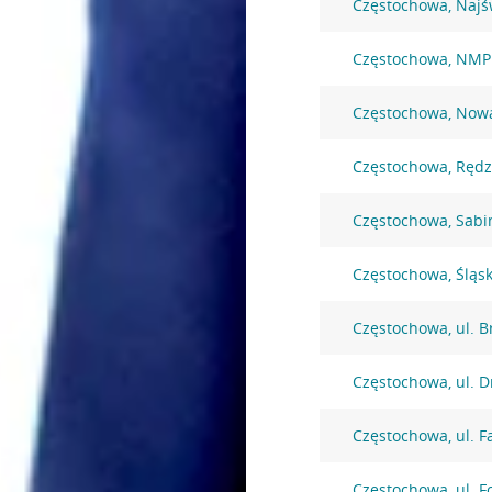
Częstochowa, Najś
Częstochowa, NMP
Częstochowa, Nowa
Częstochowa, Rędz
Częstochowa, Sabi
Częstochowa, Śląs
Częstochowa, ul. B
Częstochowa, ul. 
Częstochowa, ul. F
Częstochowa, ul. F