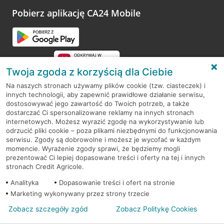
platformy Profil Firmy w Google. Dziękujemy za wszystkie
opinie.
Pobierz aplikację CA24 Mobile
Przejdź do pytania
Twoja zgoda z korzyścią dla Ciebie
Na naszych stronach używamy plików cookie (tzw. ciasteczek) i
innych technologii, aby zapewnić prawidłowe działanie serwisu,
RODO
dostosowywać jego zawartość do Twoich potrzeb, a także
dostarczać Ci spersonalizowane reklamy na innych stronach
Regulamin serwisu
internetowych. Możesz wyrazić zgodę na wykorzystywanie lub
odrzucić pliki cookie – poza plikami niezbędnymi do funkcjonowania
Mapa serwisu
serwisu. Zgody są dobrowolne i możesz je wycofać w każdym
momencie. Wyrażenie zgody sprawi, że będziemy mogli
Polityka
Cookies
prezentować Ci lepiej dopasowane treści i oferty na tej i innych
stronach Credit Agricole.
Polityka prywatności
Analityka
Dopasowanie treści i ofert na stronie
Marketing wykonywany przez strony trzecie
Zobacz szczegóły zgód
Zobacz Politykę Cookies
© 2026 Credit Agricole Bank Polska S.A. Wszelkie prawa zastrzeżone