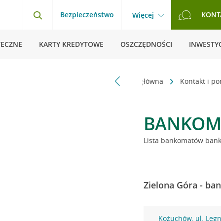
Bezpieczeństwo
KONT
Więcej
TECZNE
KARTY KREDYTOWE
OSZCZĘDNOŚCI
INWESTYC
Strona główna
Kontakt i p
BANKOM
Lista bankomatów banku
Zielona Góra - ba
Kożuchów, ul. Legn