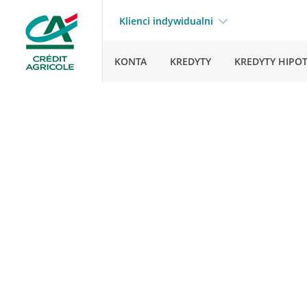
Klienci indywidualni
KONTA
KREDYTY
KREDYTY HIPO