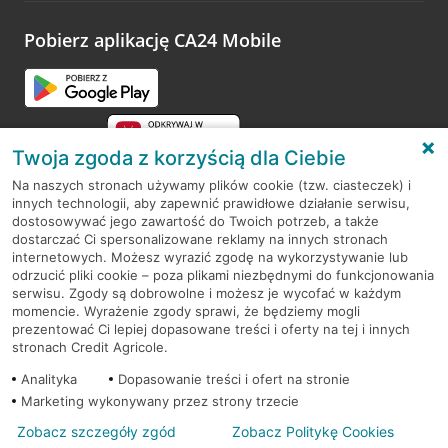
platformy Profil Firmy w Google. Dziękujemy za wszystkie
opinie.
Pobierz aplikację CA24 Mobile
Przejdź do pytania
Twoja zgoda z korzyścią dla Ciebie
Na naszych stronach używamy plików cookie (tzw. ciasteczek) i
innych technologii, aby zapewnić prawidłowe działanie serwisu,
RODO
dostosowywać jego zawartość do Twoich potrzeb, a także
dostarczać Ci spersonalizowane reklamy na innych stronach
Regulamin serwisu
internetowych. Możesz wyrazić zgodę na wykorzystywanie lub
odrzucić pliki cookie – poza plikami niezbędnymi do funkcjonowania
Mapa serwisu
serwisu. Zgody są dobrowolne i możesz je wycofać w każdym
momencie. Wyrażenie zgody sprawi, że będziemy mogli
Polityka
Cookies
prezentować Ci lepiej dopasowane treści i oferty na tej i innych
stronach Credit Agricole.
Polityka prywatności
Analityka
Dopasowanie treści i ofert na stronie
Marketing wykonywany przez strony trzecie
Zobacz szczegóły zgód
Zobacz Politykę Cookies
© 2026 Credit Agricole Bank Polska S.A. Wszelkie prawa zastrzeżone