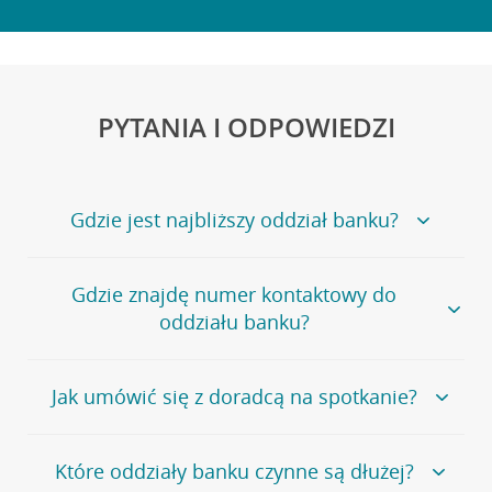
PYTANIA I ODPOWIEDZI
Gdzie jest najbliższy oddział banku?
Jeśli szukasz oddziału naszego banku, zapraszamy na
Gdzie znajdę numer kontaktowy do
stronę
Placówki i bankomaty
, na której znajduje się
oddziału banku?
wygodna wyszukiwarka.
Alternatywnie, możesz skorzystać z pełnej
listy naszych
oddziałów
.
Bank Credit Agricole nie udostępnia ogólnego numeru
Jak umówić się z doradcą na spotkanie?
telefonu do placówki bankowej.
Przejdź do pytania
Polecamy skorzystanie z możliwości wcześniejszego
Jeśli jesteś już
naszym
umówienia się z doradcą w placówce bankowej
.
Które oddziały banku czynne są dłużej?
klientem
możesz
samodzielnie
umówić się na spotkanie z