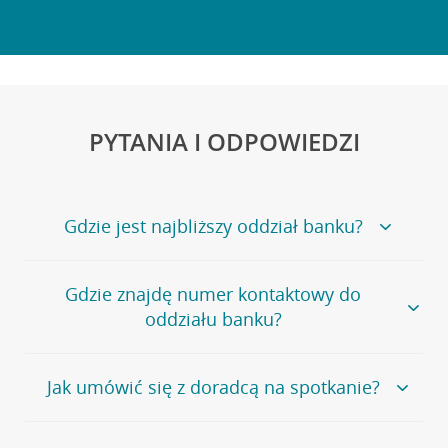
PYTANIA I ODPOWIEDZI
Gdzie jest najbliższy oddział banku?
Jeśli szukasz oddziału naszego banku, zapraszamy na
Gdzie znajdę numer kontaktowy do
stronę
Placówki i bankomaty
, na której znajduje się
oddziału banku?
wygodna wyszukiwarka.
Alternatywnie, możesz skorzystać z pełnej
listy naszych
oddziałów
.
Bank Credit Agricole nie udostępnia ogólnego numeru
Jak umówić się z doradcą na spotkanie?
telefonu do placówki bankowej.
Przejdź do pytania
Polecamy skorzystanie z możliwości wcześniejszego
Jeśli jesteś już
naszym