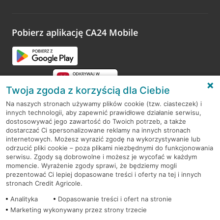
Wystarczy przejść na stronę
Oceń wizytę
, wyszukać
odwiedzoną placówkę i wypełnić formularz w ramach
platformy Profil Firmy w Google. Dziękujemy za wszystkie
opinie.
Pobierz aplikację CA24 Mobile
Przejdź do pytania
Twoja zgoda z korzyścią dla Ciebie
Na naszych stronach używamy plików cookie (tzw. ciasteczek) i
innych technologii, aby zapewnić prawidłowe działanie serwisu,
RODO
dostosowywać jego zawartość do Twoich potrzeb, a także
dostarczać Ci spersonalizowane reklamy na innych stronach
Regulamin serwisu
internetowych. Możesz wyrazić zgodę na wykorzystywanie lub
odrzucić pliki cookie – poza plikami niezbędnymi do funkcjonowania
Mapa serwisu
serwisu. Zgody są dobrowolne i możesz je wycofać w każdym
momencie. Wyrażenie zgody sprawi, że będziemy mogli
Polityka
Cookies
prezentować Ci lepiej dopasowane treści i oferty na tej i innych
stronach Credit Agricole.
Polityka prywatności
Analityka
Dopasowanie treści i ofert na stronie
Marketing wykonywany przez strony trzecie