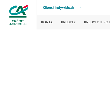
Klienci indywidualni
KONTA
KREDYTY
KREDYTY HIPO