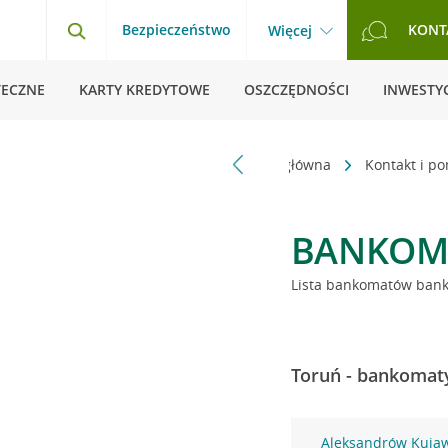
Bezpieczeństwo
KONT
Więcej
TECZNE
KARTY KREDYTOWE
OSZCZĘDNOŚCI
INWESTYC
Strona główna
Kontakt i p
BANKOM
Lista bankomatów banku
Toruń - bankomaty
Aleksandrów Kujaw