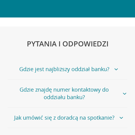
PYTANIA I ODPOWIEDZI
Gdzie jest najbliższy oddział banku?
Jeśli szukasz oddziału naszego banku, zapraszamy na
Gdzie znajdę numer kontaktowy do
stronę
Placówki i bankomaty
, na której znajduje się
oddziału banku?
wygodna wyszukiwarka.
Alternatywnie, możesz skorzystać z pełnej
listy naszych
oddziałów
.
Bank Credit Agricole nie udostępnia ogólnego numeru
Jak umówić się z doradcą na spotkanie?
telefonu do placówki bankowej.
Przejdź do pytania
Polecamy skorzystanie z możliwości wcześniejszego