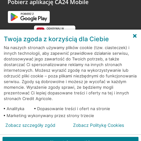
Pobierz aplikację CA24 Mobile
Przejdź do pytania
Twoja zgoda z korzyścią dla Ciebie
Na naszych stronach używamy plików cookie (tzw. ciasteczek) i
innych technologii, aby zapewnić prawidłowe działanie serwisu,
RODO
dostosowywać jego zawartość do Twoich potrzeb, a także
dostarczać Ci spersonalizowane reklamy na innych stronach
Regulamin serwisu
internetowych. Możesz wyrazić zgodę na wykorzystywanie lub
odrzucić pliki cookie – poza plikami niezbędnymi do funkcjonowania
Mapa serwisu
serwisu. Zgody są dobrowolne i możesz je wycofać w każdym
momencie. Wyrażenie zgody sprawi, że będziemy mogli
Polityka
Cookies
prezentować Ci lepiej dopasowane treści i oferty na tej i innych
stronach Credit Agricole.
Polityka prywatności
Analityka
Dopasowanie treści i ofert na stronie
Marketing wykonywany przez strony trzecie
Zobacz szczegóły zgód
Zobacz Politykę Cookies
© 2026 Credit Agricole Bank Polska S.A. Wszelkie prawa zastrzeżone