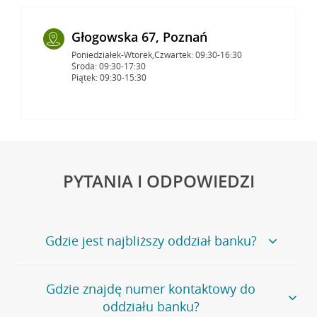
Głogowska 67, Poznań
Poniedziałek-Wtorek,Czwartek: 09:30-16:30
Środa: 09:30-17:30
Piątek: 09:30-15:30
PYTANIA I ODPOWIEDZI
Gdzie jest najbliższy oddział banku?
Jeśli szukasz oddziału naszego banku, zapraszamy na
Gdzie znajdę numer kontaktowy do
stronę
Placówki i bankomaty
, na której znajduje się
oddziału banku?
wygodna wyszukiwarka.