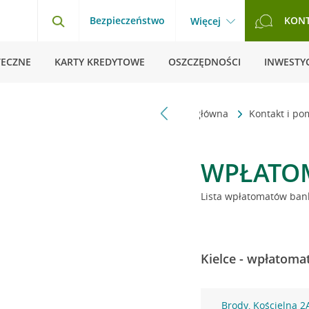
Bezpieczeństwo
KON
Więcej
TECZNE
KARTY KREDYTOWE
OSZCZĘDNOŚCI
INWESTYC
Strona główna
Kontakt i p
WPŁATO
Lista wpłatomatów bank
Kielce - wpłatoma
Brody, Kościelna 2