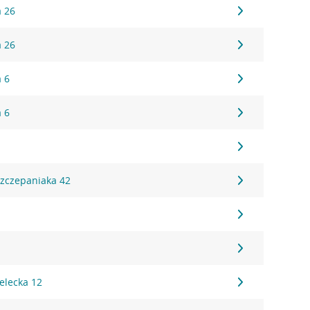
a 26
a 26
a 6
a 6
1
Szczepaniaka 42
8
elecka 12