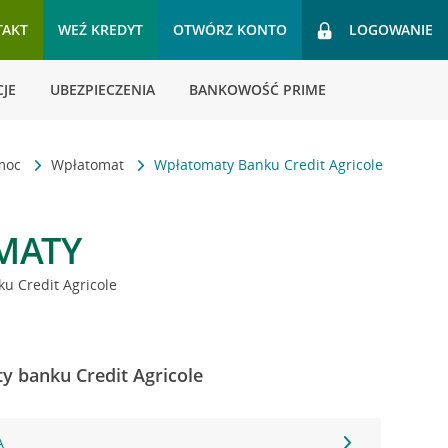
TAKT
WEŹ KREDYT
OTWÓRZ KONTO
LOGOWANIE
JE
UBEZPIECZENIA
BANKOWOŚĆ PRIME
omoc
Wpłatomat
Wpłatomaty Banku Credit Agricole
MATY
u Credit Agricole
ty banku Credit Agricole
A