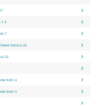
27
a 1-3
zki 7
isława Staszca 26
ica 32
eków Kielc 4
eków Kielc 4