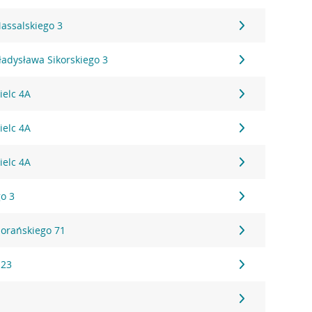
assalskiego 3
ładysława Sikorskiego 3
ielc 4A
ielc 4A
ielc 4A
go 3
iorańskiego 71
 23