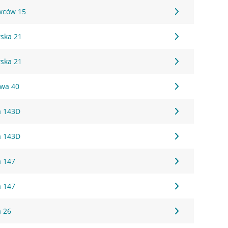
owców 15
wska 21
wska 21
owa 40
a 143D
a 143D
a 147
a 147
a 26