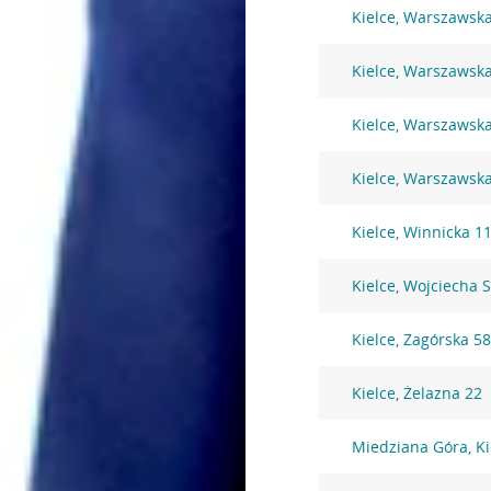
Kielce, Warszawsk
Kielce, Warszawsk
Kielce, Warszawsk
Kielce, Warszawsk
Kielce, Winnicka 1
Kielce, Wojciecha 
Kielce, Zagórska 5
Kielce, Żelazna 22
Miedziana Góra, Ki