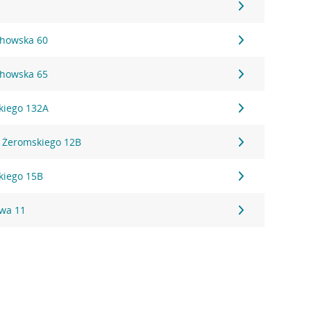
chowska 60
chowska 65
kiego 132A
a Żeromskiego 12B
kiego 15B
wa 11