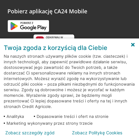
platformy Profil Firmy w Google. Dziękujemy za wszystkie
opinie.
Pobierz aplikację CA24 Mobile
Przejdź do pytania
Twoja zgoda z korzyścią dla Ciebie
Na naszych stronach używamy plików cookie (tzw. ciasteczek) i
innych technologii, aby zapewnić prawidłowe działanie serwisu,
RODO
dostosowywać jego zawartość do Twoich potrzeb, a także
dostarczać Ci spersonalizowane reklamy na innych stronach
Regulamin serwisu
internetowych. Możesz wyrazić zgodę na wykorzystywanie lub
odrzucić pliki cookie – poza plikami niezbędnymi do funkcjonowania
Mapa serwisu
serwisu. Zgody są dobrowolne i możesz je wycofać w każdym
momencie. Wyrażenie zgody sprawi, że będziemy mogli
Polityka
Cookies
prezentować Ci lepiej dopasowane treści i oferty na tej i innych
stronach Credit Agricole.
Polityka prywatności
Analityka
Dopasowanie treści i ofert na stronie
Marketing wykonywany przez strony trzecie
Zobacz szczegóły zgód
Zobacz Politykę Cookies
© 2026 Credit Agricole Bank Polska S.A. Wszelkie prawa zastrzeżone