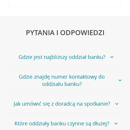
PYTANIA I ODPOWIEDZI
Gdzie jest najbliższy oddział banku?
Jeśli szukasz oddziału naszego banku, zapraszamy na
Gdzie znajdę numer kontaktowy do
stronę
Placówki i bankomaty
, na której znajduje się
oddziału banku?
wygodna wyszukiwarka.
Alternatywnie, możesz skorzystać z pełnej
listy naszych
oddziałów
.
Bank Credit Agricole nie udostępnia ogólnego numeru
Jak umówić się z doradcą na spotkanie?
telefonu do placówki bankowej.
Przejdź do pytania
Polecamy skorzystanie z możliwości wcześniejszego
Jeśli jesteś już
naszym
umówienia się z doradcą w placówce bankowej
.
Które oddziały banku czynne są dłużej?
klientem
możesz
samodzielnie
umówić się na spotkanie z