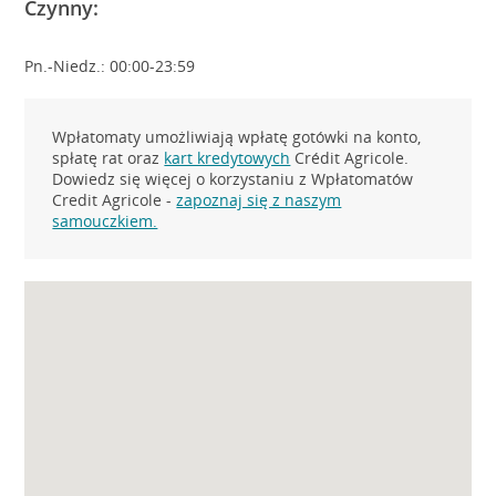
Czynny:
Pn.-Niedz.: 00:00-23:59
Wpłatomaty umożliwiają wpłatę gotówki na konto,
spłatę rat oraz
kart kredytowych
Crédit Agricole.
Dowiedz się więcej o korzystaniu z Wpłatomatów
Credit Agricole -
zapoznaj się z naszym
samouczkiem.