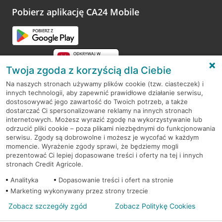
opinie.
Pobierz aplikację CA24 Mobile
Przejdź do pytania
Twoja zgoda z korzyścią dla Ciebie
Na naszych stronach używamy plików cookie (tzw. ciasteczek) i
innych technologii, aby zapewnić prawidłowe działanie serwisu,
RODO
dostosowywać jego zawartość do Twoich potrzeb, a także
dostarczać Ci spersonalizowane reklamy na innych stronach
Regulamin serwisu
internetowych. Możesz wyrazić zgodę na wykorzystywanie lub
odrzucić pliki cookie – poza plikami niezbędnymi do funkcjonowania
Mapa serwisu
serwisu. Zgody są dobrowolne i możesz je wycofać w każdym
momencie. Wyrażenie zgody sprawi, że będziemy mogli
Polityka
Cookies
prezentować Ci lepiej dopasowane treści i oferty na tej i innych
stronach Credit Agricole.
Polityka prywatności
Analityka
Dopasowanie treści i ofert na stronie
Marketing wykonywany przez strony trzecie
Zobacz szczegóły zgód
Zobacz Politykę Cookies
© 2026 Credit Agricole Bank Polska S.A. Wszelkie prawa zastrzeżone