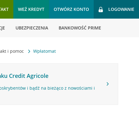
TAKT
WEŹ KREDYT
OTWÓRZ KONTO
LOGOWANIE
JE
UBEZPIECZENIA
BANKOWOŚĆ PRIME
akt i pomoc
Wpłatomat
ku Credit Agricole
bskrybentów i bądź na bieżąco z nowościami i