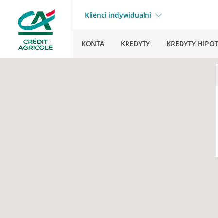
Klienci indywidualni
KONTA
KREDYTY
KREDYTY HIPO