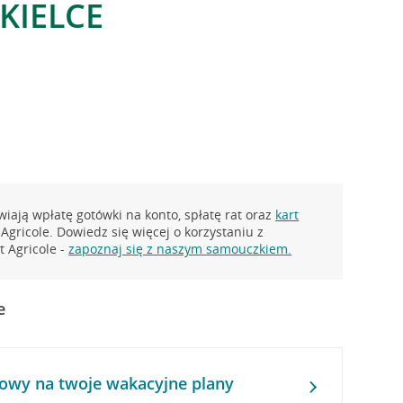
 KIELCE
iają wpłatę gotówki na konto, spłatę rat oraz
kart
Agricole. Dowiedz się więcej o korzystaniu z
 Agricole -
zapoznaj się z naszym samouczkiem.
e
owy na twoje wakacyjne plany