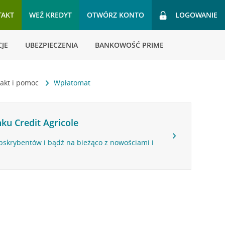
TAKT
WEŹ KREDYT
OTWÓRZ KONTO
LOGOWANIE
JE
UBEZPIECZENIA
BANKOWOŚĆ PRIME
akt i pomoc
Wpłatomat
ku Credit Agricole
bskrybentów i bądź na bieżąco z nowościami i