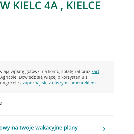
W KIELC 4A , KIELCE
iają wpłatę gotówki na konto, spłatę rat oraz
kart
Agricole. Dowiedz się więcej o korzystaniu z
 Agricole -
zapoznaj się z naszym samouczkiem.
e
owy na twoje wakacyjne plany