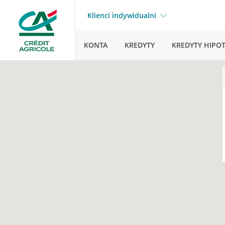
Klienci indywidualni
KONTA
KREDYTY
KREDYTY HIPO