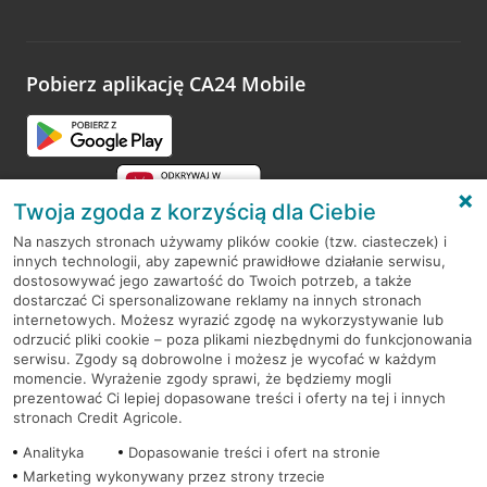
Wystarczy przejść na stronę
Oceń wizytę
, wyszukać
odwiedzoną placówkę i wypełnić formularz w ramach
platformy Profil Firmy w Google. Dziękujemy za wszystkie
opinie.
Pobierz aplikację CA24 Mobile
Przejdź do pytania
Twoja zgoda z korzyścią dla Ciebie
Na naszych stronach używamy plików cookie (tzw. ciasteczek) i
innych technologii, aby zapewnić prawidłowe działanie serwisu,
RODO
dostosowywać jego zawartość do Twoich potrzeb, a także
dostarczać Ci spersonalizowane reklamy na innych stronach
Regulamin serwisu
internetowych. Możesz wyrazić zgodę na wykorzystywanie lub
odrzucić pliki cookie – poza plikami niezbędnymi do funkcjonowania
Mapa serwisu
serwisu. Zgody są dobrowolne i możesz je wycofać w każdym
momencie. Wyrażenie zgody sprawi, że będziemy mogli
Polityka
Cookies
prezentować Ci lepiej dopasowane treści i oferty na tej i innych
stronach Credit Agricole.
Polityka prywatności
Analityka
Dopasowanie treści i ofert na stronie
Marketing wykonywany przez strony trzecie