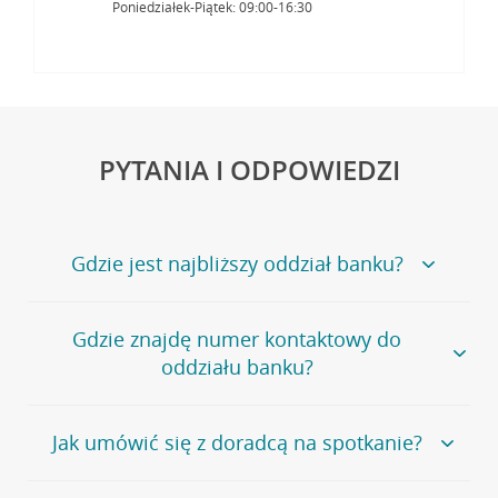
Poniedziałek-Piątek: 09:00-16:30
PYTANIA I ODPOWIEDZI
Gdzie jest najbliższy oddział banku?
Jeśli szukasz oddziału naszego banku, zapraszamy na
Gdzie znajdę numer kontaktowy do
stronę
Placówki i bankomaty
, na której znajduje się
oddziału banku?
wygodna wyszukiwarka.
Alternatywnie, możesz skorzystać z pełnej
listy naszych
oddziałów
.
Bank Credit Agricole nie udostępnia ogólnego numeru
Jak umówić się z doradcą na spotkanie?
telefonu do placówki bankowej.
Przejdź do pytania
Polecamy skorzystanie z możliwości wcześniejszego