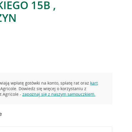
IEGO 15B ,
ZYN
iają wpłatę gotówki na konto, spłatę rat oraz
kart
Agricole. Dowiedz się więcej o korzystaniu z
 Agricole -
zapoznaj się z naszym samouczkiem.
e