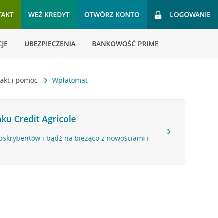
TAKT
WEŹ KREDYT
OTWÓRZ KONTO
LOGOWANIE
JE
UBEZPIECZENIA
BANKOWOŚĆ PRIME
akt i pomoc
Wpłatomat
ku Credit Agricole
bskrybentów i bądź na bieżąco z nowościami i