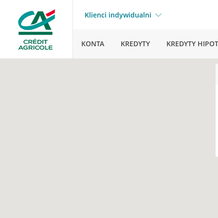
Klienci indywidualni
KONTA
KREDYTY
KREDYTY HIPO