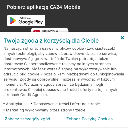
opinie.
Pobierz aplikację CA24 Mobile
Przejdź do pytania
Twoja zgoda z korzyścią dla Ciebie
Na naszych stronach używamy plików cookie (tzw. ciasteczek) i
innych technologii, aby zapewnić prawidłowe działanie serwisu,
RODO
dostosowywać jego zawartość do Twoich potrzeb, a także
dostarczać Ci spersonalizowane reklamy na innych stronach
Regulamin serwisu
internetowych. Możesz wyrazić zgodę na wykorzystywanie lub
odrzucić pliki cookie – poza plikami niezbędnymi do funkcjonowania
Mapa serwisu
serwisu. Zgody są dobrowolne i możesz je wycofać w każdym
momencie. Wyrażenie zgody sprawi, że będziemy mogli
Polityka
Cookies
prezentować Ci lepiej dopasowane treści i oferty na tej i innych
stronach Credit Agricole.
Polityka prywatności
Analityka
Dopasowanie treści i ofert na stronie
Marketing wykonywany przez strony trzecie
Zobacz szczegóły zgód
Zobacz Politykę Cookies
© 2026 Credit Agricole Bank Polska S.A. Wszelkie prawa zastrzeżone