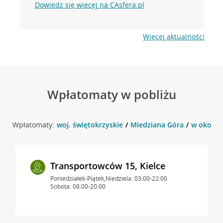
Dowiedz się więcej na CAsfera.pl
Więcej aktualności
Wpłatomaty w pobliżu
Wpłatomaty:
woj. świętokrzyskie
Miedziana Góra
w okolicy
Transportowców 15, Kielce
Poniedziałek-Piątek,Niedziela: 03:00-22:00
Sobota: 08:00-20:00