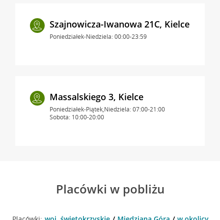
Szajnowicza-Iwanowa 21C, Kielce
Poniedziałek-Niedziela: 00:00-23:59
Massalskiego 3, Kielce
Poniedziałek-Piątek,Niedziela: 07:00-21:00
Sobota: 10:00-20:00
Placówki w pobliżu
Placówki:
woj. świętokrzyskie
Miedziana Góra
w okolicy Ki