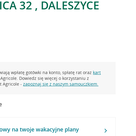
ICA 32 , DALESZYCE
iają wpłatę gotówki na konto, spłatę rat oraz
kart
Agricole. Dowiedz się więcej o korzystaniu z
 Agricole -
zapoznaj się z naszym samouczkiem.
e
owy na twoje wakacyjne plany