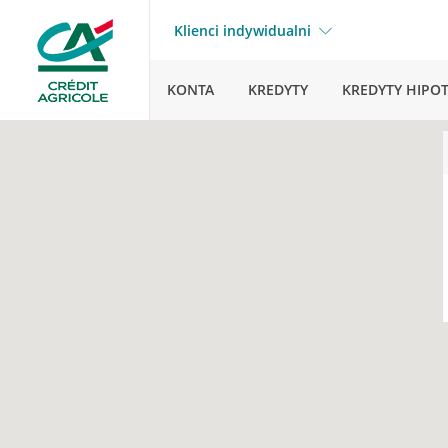
Klienci indywidualni
KONTA
KREDYTY
KREDYTY HIPO