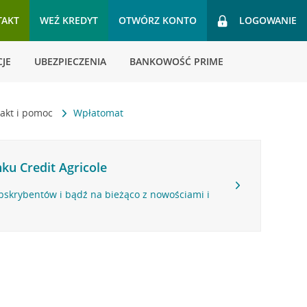
TAKT
WEŹ KREDYT
OTWÓRZ KONTO
LOGOWANIE
JE
UBEZPIECZENIA
BANKOWOŚĆ PRIME
akt i pomoc
Wpłatomat
ku Credit Agricole
bskrybentów i bądź na bieżąco z nowościami i