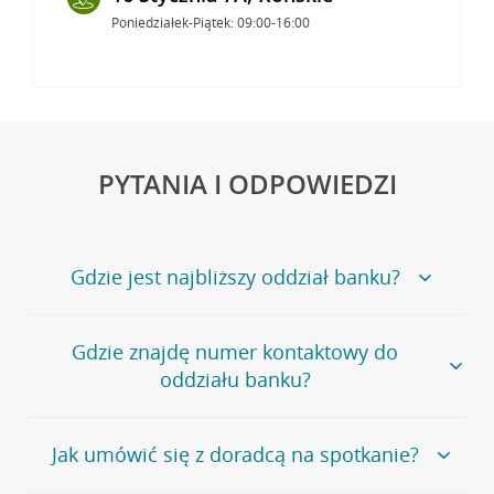
Poniedziałek-Piątek: 09:00-16:00
PYTANIA I ODPOWIEDZI
Gdzie jest najbliższy oddział banku?
Jeśli szukasz oddziału naszego banku, zapraszamy na
Gdzie znajdę numer kontaktowy do
stronę
Placówki i bankomaty
, na której znajduje się
oddziału banku?
wygodna wyszukiwarka.
Alternatywnie, możesz skorzystać z pełnej
listy naszych
oddziałów
.
Bank Credit Agricole nie udostępnia ogólnego numeru
Jak umówić się z doradcą na spotkanie?
telefonu do placówki bankowej.
Przejdź do pytania