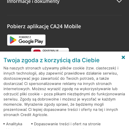
Informacje i dokumenty
Zachęcamy do podzielenia się z nami opinią o wizycie.
Wystarczy przejść na stronę
Oceń wizytę
, wyszukać
odwiedzoną placówkę i wypełnić formularz w ramach
platformy Profil Firmy w Google. Dziękujemy za wszystkie
opinie.
Pobierz aplikację CA24 Mobile
Przejdź do pytania
Twoja zgoda z korzyścią dla Ciebie
Na naszych stronach używamy plików cookie (tzw. ciasteczek) i
innych technologii, aby zapewnić prawidłowe działanie serwisu,
RODO
dostosowywać jego zawartość do Twoich potrzeb, a także
dostarczać Ci spersonalizowane reklamy na innych stronach
Regulamin serwisu
internetowych. Możesz wyrazić zgodę na wykorzystywanie lub
odrzucić pliki cookie – poza plikami niezbędnymi do funkcjonowania
Mapa serwisu
serwisu. Zgody są dobrowolne i możesz je wycofać w każdym
momencie. Wyrażenie zgody sprawi, że będziemy mogli
Polityka
Cookies
prezentować Ci lepiej dopasowane treści i oferty na tej i innych
stronach Credit Agricole.
Polityka prywatności
Analityka
Dopasowanie treści i ofert na stronie