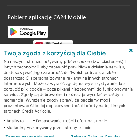
odwiedzoną placówkę i wypełnić formularz w ramach
platformy Profil Firmy w Google. Dziękujemy za wszystkie
opinie.
Pobierz aplikację CA24 Mobile
Przejdź do pytania
Twoja zgoda z korzyścią dla Ciebie
Na naszych stronach używamy plików cookie (tzw. ciasteczek) i
innych technologii, aby zapewnić prawidłowe działanie serwisu,
RODO
dostosowywać jego zawartość do Twoich potrzeb, a także
dostarczać Ci spersonalizowane reklamy na innych stronach
Regulamin serwisu
internetowych. Możesz wyrazić zgodę na wykorzystywanie lub
odrzucić pliki cookie – poza plikami niezbędnymi do funkcjonowania
Mapa serwisu
serwisu. Zgody są dobrowolne i możesz je wycofać w każdym
momencie. Wyrażenie zgody sprawi, że będziemy mogli
Polityka
Cookies
prezentować Ci lepiej dopasowane treści i oferty na tej i innych
stronach Credit Agricole.
Polityka prywatności
Analityka
Dopasowanie treści i ofert na stronie
Marketing wykonywany przez strony trzecie
Zobacz szczegóły zgód
Zobacz Politykę Cookies