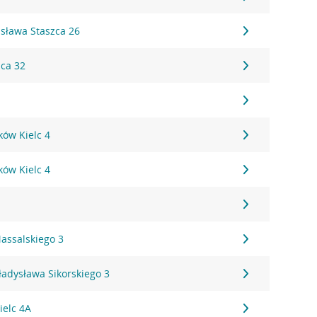
isława Staszca 26
ica 32
eków Kielc 4
eków Kielc 4
assalskiego 3
ładysława Sikorskiego 3
ielc 4A