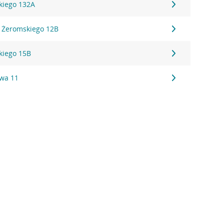
kiego 132A
a Żeromskiego 12B
kiego 15B
wa 11