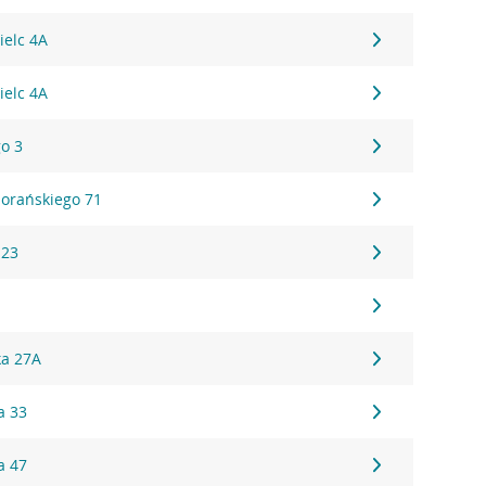
ielc 4A
ielc 4A
go 3
iorańskiego 71
 23
ka 27A
a 33
a 47