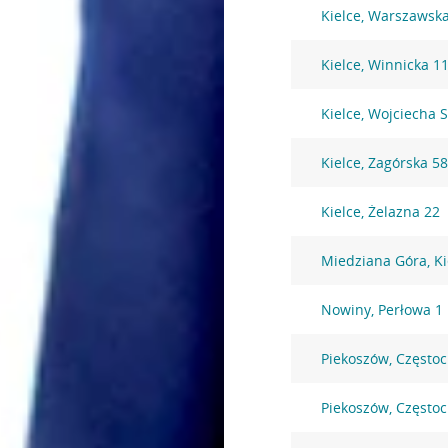
Kielce, Warszawsk
Kielce, Winnicka 1
Kielce, Wojciecha 
Kielce, Zagórska 5
Kielce, Żelazna 22
Miedziana Góra, Ki
Nowiny, Perłowa 1
Piekoszów, Często
Piekoszów, Często