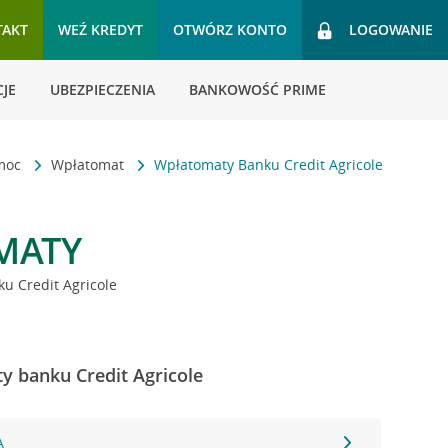
TAKT
WEŹ KREDYT
OTWÓRZ KONTO
LOGOWANIE
JE
UBEZPIECZENIA
BANKOWOŚĆ PRIME
omoc
Wpłatomat
Wpłatomaty Banku Credit Agricole
MATY
u Credit Agricole
ty banku Credit Agricole
A