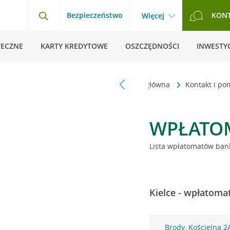
Bezpieczeństwo
KON
Więcej
TECZNE
KARTY KREDYTOWE
OSZCZĘDNOŚCI
INWESTYC
Strona główna
Kontakt i p
WPŁATO
Lista wpłatomatów bank
Kielce - wpłatoma
Brody, Kościelna 2