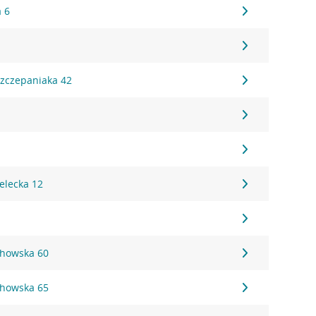
a 6
1
Szczepaniaka 42
8
elecka 12
chowska 60
chowska 65