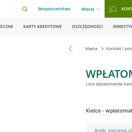
Bezpieczeństwo
KON
Więcej
TECZNE
KARTY KREDYTOWE
OSZCZĘDNOŚCI
INWESTYC
Strona główna
Kontakt i p
WPŁATO
Lista wpłatomatów bank
Kielce - wpłatoma
Brody, Kościelna 2