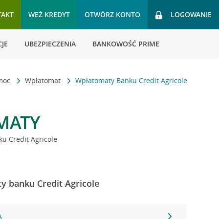
TAKT
WEŹ KREDYT
OTWÓRZ KONTO
LOGOWANIE
JE
UBEZPIECZENIA
BANKOWOŚĆ PRIME
omoc
Wpłatomat
Wpłatomaty Banku Credit Agricole
MATY
u Credit Agricole
ty banku Credit Agricole
A