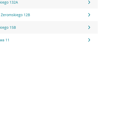
kiego 132A
a Żeromskiego 12B
kiego 15B
wa 11