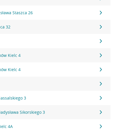
isława Staszca 26
ica 32
eków Kielc 4
eków Kielc 4
assalskiego 3
ładysława Sikorskiego 3
ielc 4A