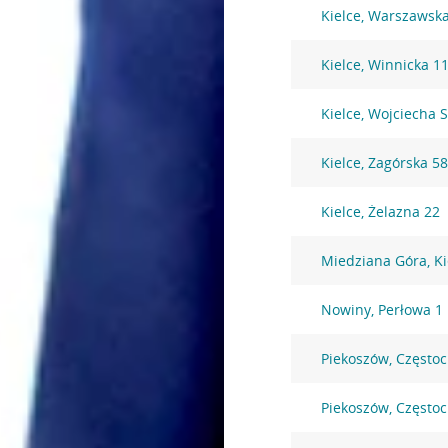
Kielce, Warszawsk
Kielce, Winnicka 1
Kielce, Wojciecha 
Kielce, Zagórska 5
Kielce, Żelazna 22
Miedziana Góra, Ki
Nowiny, Perłowa 1
Piekoszów, Często
Piekoszów, Często