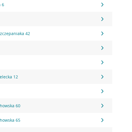
a 6
1
Szczepaniaka 42
8
elecka 12
chowska 60
chowska 65