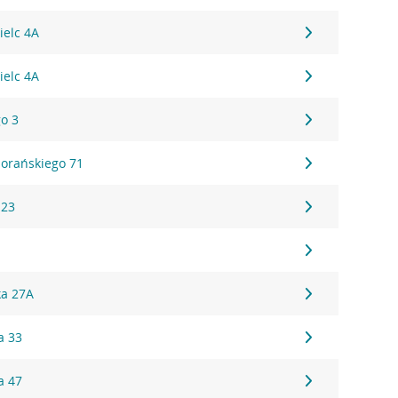
ielc 4A
ielc 4A
go 3
iorańskiego 71
 23
ka 27A
a 33
a 47