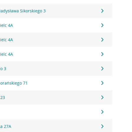
ładysława Sikorskiego 3
ielc 4A
ielc 4A
ielc 4A
go 3
iorańskiego 71
 23
ka 27A