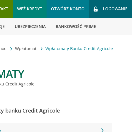
TAKT
WEŹ KREDYT
OTWÓRZ KONTO
LOGOWANIE
JE
UBEZPIECZENIA
BANKOWOŚĆ PRIME
omoc
Wpłatomat
Wpłatomaty Banku Credit Agricole
MATY
u Credit Agricole
ty banku Credit Agricole
A