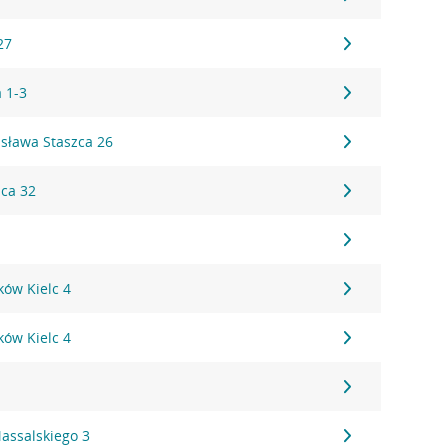
27
a 1-3
isława Staszca 26
ica 32
eków Kielc 4
eków Kielc 4
assalskiego 3