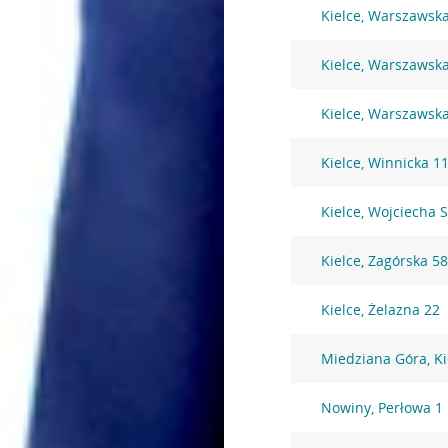
Kielce, Warszawsk
Kielce, Warszawsk
Kielce, Warszawsk
Kielce, Winnicka 1
Kielce, Wojciecha 
Kielce, Zagórska 5
Kielce, Żelazna 22
Miedziana Góra, Ki
Nowiny, Perłowa 1