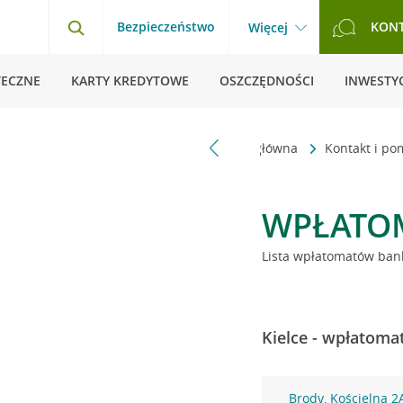
Bezpieczeństwo
KON
Więcej
TECZNE
KARTY KREDYTOWE
OSZCZĘDNOŚCI
INWESTYC
Strona główna
Kontakt i p
WPŁATO
Lista wpłatomatów bank
Kielce - wpłatoma
Brody, Kościelna 2