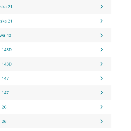
wska 21
wska 21
owa 40
a 143D
a 143D
a 147
a 147
a 26
a 26