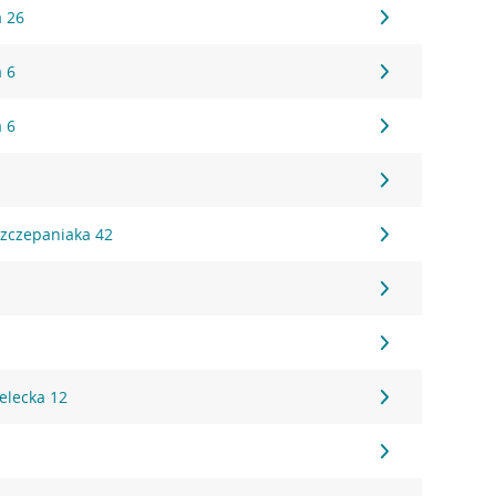
a 26
a 6
a 6
1
Szczepaniaka 42
8
elecka 12