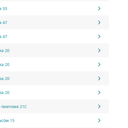
a 33
a 47
a 47
ka 20
ka 20
ka 20
ka 20
za-Iwanowa 21C
owców 15