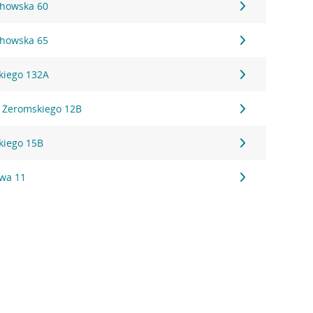
chowska 60
chowska 65
kiego 132A
a Żeromskiego 12B
kiego 15B
wa 11