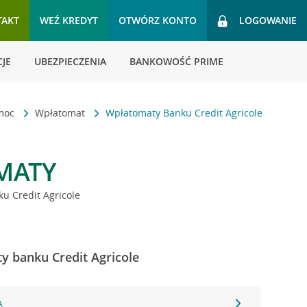
TAKT
WEŹ KREDYT
OTWÓRZ KONTO
LOGOWANIE
JE
UBEZPIECZENIA
BANKOWOŚĆ PRIME
omoc
Wpłatomat
Wpłatomaty Banku Credit Agricole
MATY
u Credit Agricole
ty banku Credit Agricole
A