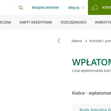
Bezpieczeństwo
KON
Więcej
TECZNE
KARTY KREDYTOWE
OSZCZĘDNOŚCI
INWESTYC
Strona główna
Kontakt i p
WPŁATO
Lista wpłatomatów bank
Kielce - wpłatoma
Brody, Kościelna 2