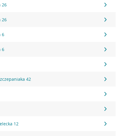
a 26
a 26
a 6
a 6
1
Szczepaniaka 42
8
elecka 12