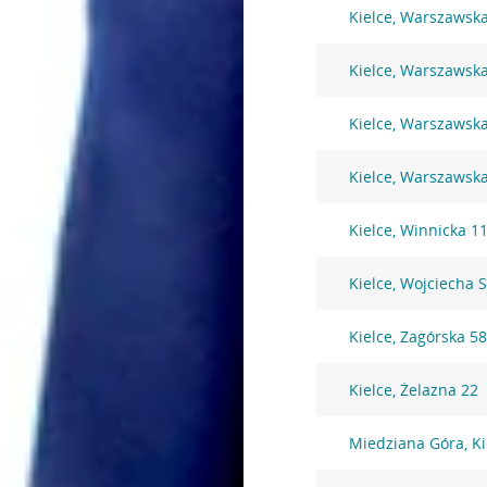
Kielce, Warszawsk
Kielce, Warszawsk
Kielce, Warszawsk
Kielce, Warszawsk
Kielce, Winnicka 1
Kielce, Wojciecha 
Kielce, Zagórska 5
Kielce, Żelazna 22
Miedziana Góra, Ki