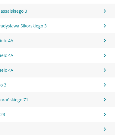
assalskiego 3
ładysława Sikorskiego 3
ielc 4A
ielc 4A
ielc 4A
go 3
iorańskiego 71
 23