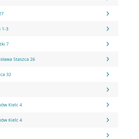
27
a 1-3
zki 7
isława Staszca 26
ica 32
eków Kielc 4
eków Kielc 4