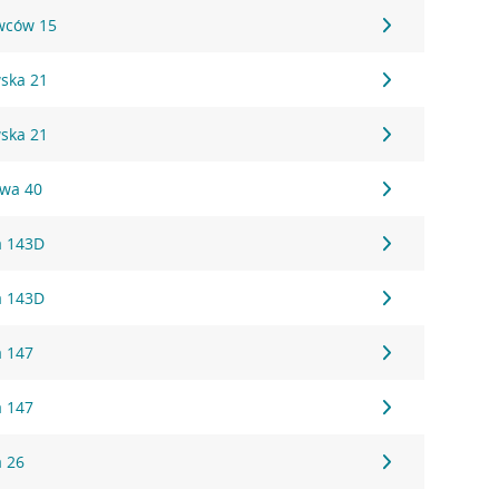
owców 15
wska 21
wska 21
owa 40
a 143D
a 143D
a 147
a 147
a 26