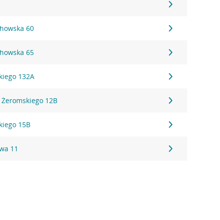
chowska 60
chowska 65
kiego 132A
a Żeromskiego 12B
kiego 15B
wa 11