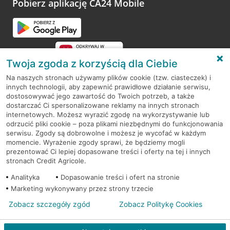
Pobierz aplikację CA24 Mobile
Przejdź do pytania
Twoja zgoda z korzyścią dla Ciebie
Na naszych stronach używamy plików cookie (tzw. ciasteczek) i
innych technologii, aby zapewnić prawidłowe działanie serwisu,
RODO
dostosowywać jego zawartość do Twoich potrzeb, a także
dostarczać Ci spersonalizowane reklamy na innych stronach
Regulamin serwisu
internetowych. Możesz wyrazić zgodę na wykorzystywanie lub
odrzucić pliki cookie – poza plikami niezbędnymi do funkcjonowania
Mapa serwisu
serwisu. Zgody są dobrowolne i możesz je wycofać w każdym
momencie. Wyrażenie zgody sprawi, że będziemy mogli
Polityka
Cookies
prezentować Ci lepiej dopasowane treści i oferty na tej i innych
stronach Credit Agricole.
Polityka prywatności
Analityka
Dopasowanie treści i ofert na stronie
Marketing wykonywany przez strony trzecie
Zobacz szczegóły zgód
Zobacz Politykę Cookies
© 2026 Credit Agricole Bank Polska S.A. Wszelkie prawa zastrzeżone