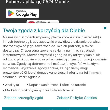
Pobierz aplikację CA24 Mobile
Przejdź do pytania
Twoja zgoda z korzyścią dla Ciebie
Na naszych stronach używamy plików cookie (tzw. ciasteczek) i
innych technologii, aby zapewnić prawidłowe działanie serwisu,
RODO
dostosowywać jego zawartość do Twoich potrzeb, a także
dostarczać Ci spersonalizowane reklamy na innych stronach
Regulamin serwisu
internetowych. Możesz wyrazić zgodę na wykorzystywanie lub
odrzucić pliki cookie – poza plikami niezbędnymi do funkcjonowania
Mapa serwisu
serwisu. Zgody są dobrowolne i możesz je wycofać w każdym
momencie. Wyrażenie zgody sprawi, że będziemy mogli
Polityka
Cookies
prezentować Ci lepiej dopasowane treści i oferty na tej i innych
stronach Credit Agricole.
Polityka prywatności
Analityka
Dopasowanie treści i ofert na stronie
Marketing wykonywany przez strony trzecie
Zobacz szczegóły zgód
Zobacz Politykę Cookies
© 2026 Credit Agricole Bank Polska S.A. Wszelkie prawa zastrzeżone