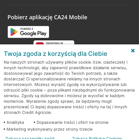
odwiedzoną placówkę i wypełnić formularz w ramach
platformy Profil Firmy w Google. Dziękujemy za wszystkie
opinie.
Pobierz aplikację CA24 Mobile
Przejdź do pytania
Twoja zgoda z korzyścią dla Ciebie
Na naszych stronach używamy plików cookie (tzw. ciasteczek) i
innych technologii, aby zapewnić prawidłowe działanie serwisu,
RODO
dostosowywać jego zawartość do Twoich potrzeb, a także
dostarczać Ci spersonalizowane reklamy na innych stronach
Regulamin serwisu
internetowych. Możesz wyrazić zgodę na wykorzystywanie lub
odrzucić pliki cookie – poza plikami niezbędnymi do funkcjonowania
Mapa serwisu
serwisu. Zgody są dobrowolne i możesz je wycofać w każdym
momencie. Wyrażenie zgody sprawi, że będziemy mogli
Polityka
Cookies
prezentować Ci lepiej dopasowane treści i oferty na tej i innych
stronach Credit Agricole.
Polityka prywatności
Analityka
Dopasowanie treści i ofert na stronie
Marketing wykonywany przez strony trzecie
Zobacz szczegóły zgód
Zobacz Politykę Cookies