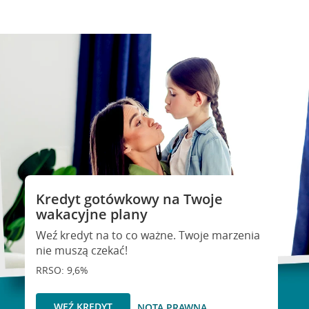
Kredyt gotówkowy na Twoje
wakacyjne plany
Weź kredyt na to co ważne. Twoje marzenia
nie muszą czekać!
RRSO: 9,6%
WEŹ KREDYT
NOTA PRAWNA