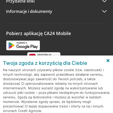
Przydatne linki
A po wizycie…
Informacje i dokumenty
Zachęcamy do podzielenia się z nami opinią o wizycie.
Wystarczy przejść na stronę
Oceń wizytę
, wyszukać
odwiedzoną placówkę i wypełnić formularz w ramach
platformy Profil Firmy w Google. Dziękujemy za wszystkie
opinie.
Pobierz aplikację CA24 Mobile
Przejdź do pytania
Twoja zgoda z korzyścią dla Ciebie
Na naszych stronach używamy plików cookie (tzw. ciasteczek) i
innych technologii, aby zapewnić prawidłowe działanie serwisu,
RODO
dostosowywać jego zawartość do Twoich potrzeb, a także
dostarczać Ci spersonalizowane reklamy na innych stronach
Regulamin serwisu
internetowych. Możesz wyrazić zgodę na wykorzystywanie lub
odrzucić pliki cookie – poza plikami niezbędnymi do funkcjonowania
Mapa serwisu
serwisu. Zgody są dobrowolne i możesz je wycofać w każdym
momencie. Wyrażenie zgody sprawi, że będziemy mogli
Polityka
Cookies
prezentować Ci lepiej dopasowane treści i oferty na tej i innych
stronach Credit Agricole.