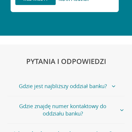
PYTANIA I ODPOWIEDZI
Gdzie jest najbliższy oddział banku?
Jeśli szukasz oddziału naszego banku, zapraszamy na
Gdzie znajdę numer kontaktowy do
stronę
Placówki i bankomaty
, na której znajduje się
oddziału banku?
wygodna wyszukiwarka.
Alternatywnie, możesz skorzystać z pełnej
listy naszych
oddziałów
.
Bank Credit Agricole nie udostępnia ogólnego numeru