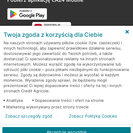
Przejdź do pytania
Twoja zgoda z korzyścią dla Ciebie
Na naszych stronach używamy plików cookie (tzw. ciasteczek) i
innych technologii, aby zapewnić prawidłowe działanie serwisu,
RODO
dostosowywać jego zawartość do Twoich potrzeb, a także
dostarczać Ci spersonalizowane reklamy na innych stronach
Regulamin serwisu
internetowych. Możesz wyrazić zgodę na wykorzystywanie lub
odrzucić pliki cookie – poza plikami niezbędnymi do funkcjonowania
Mapa serwisu
serwisu. Zgody są dobrowolne i możesz je wycofać w każdym
momencie. Wyrażenie zgody sprawi, że będziemy mogli
Polityka
Cookies
prezentować Ci lepiej dopasowane treści i oferty na tej i innych
stronach Credit Agricole.
Polityka prywatności
Analityka
Dopasowanie treści i ofert na stronie
Marketing wykonywany przez strony trzecie
Zobacz szczegóły zgód
Zobacz Politykę Cookies
© 2026 Credit Agricole Bank Polska S.A. Wszelkie prawa zastrzeżone
Akceptuję wszystkie