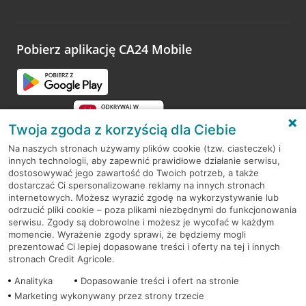
Wystarczy przejść na stronę
Oceń wizytę
, wyszukać
odwiedzoną placówkę i wypełnić formularz w ramach
platformy Profil Firmy w Google. Dziękujemy za wszystkie
opinie.
Pobierz aplikację CA24 Mobile
Przejdź do pytania
Twoja zgoda z korzyścią dla Ciebie
Na naszych stronach używamy plików cookie (tzw. ciasteczek) i
innych technologii, aby zapewnić prawidłowe działanie serwisu,
RODO
dostosowywać jego zawartość do Twoich potrzeb, a także
dostarczać Ci spersonalizowane reklamy na innych stronach
Regulamin serwisu
internetowych. Możesz wyrazić zgodę na wykorzystywanie lub
odrzucić pliki cookie – poza plikami niezbędnymi do funkcjonowania
Mapa serwisu
serwisu. Zgody są dobrowolne i możesz je wycofać w każdym
momencie. Wyrażenie zgody sprawi, że będziemy mogli
Polityka
Cookies
prezentować Ci lepiej dopasowane treści i oferty na tej i innych
stronach Credit Agricole.
Polityka prywatności
Analityka
Dopasowanie treści i ofert na stronie
Marketing wykonywany przez strony trzecie