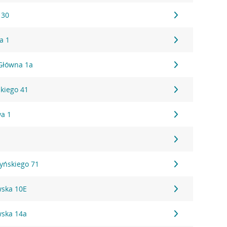
 30
a 1
 Główna 1a
kiego 41
wa 1
zyńskiego 71
wska 10E
wska 14a