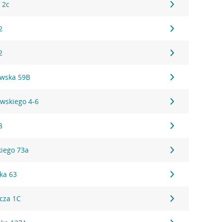
 2c
2
2
wska 59B
wskiego 4-6
8
iego 73a
ka 63
cza 1C