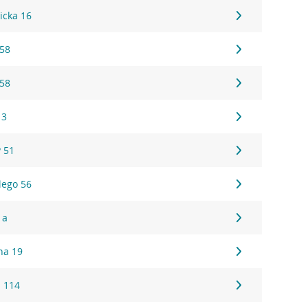
icka 16
 58
 58
 3
 51
lego 56
1a
na 19
 114