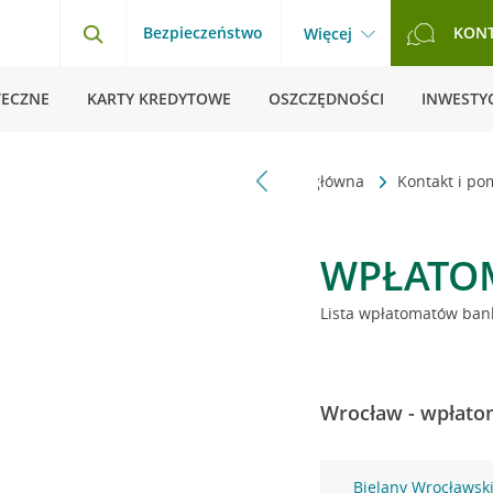
Bezpieczeństwo
KON
Więcej
TECZNE
KARTY KREDYTOWE
OSZCZĘDNOŚCI
INWESTYC
Strona główna
Kontakt i p
WPŁATO
Lista wpłatomatów bank
Wrocław - wpłatom
Bielany Wrocławsk