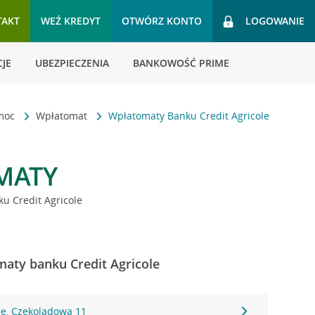
TAKT
WEŹ KREDYT
OTWÓRZ KONTO
LOGOWANIE
JE
UBEZPIECZENIA
BANKOWOŚĆ PRIME
omoc
Wpłatomat
Wpłatomaty Banku Credit Agricole
MATY
u Credit Agricole
aty banku Credit Agricole
ie, Czekoladowa 11