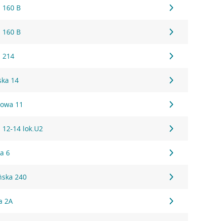
 160 B
 160 B
 214
ska 14
owa 11
 12-14 lok.U2
a 6
ńska 240
a 2A