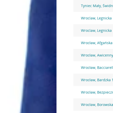
Tyniec Mały, Świdn
Wroclaw, Legnicka
Wroclaw, Legnicka
Wrocław, Afgańska
Wrocław, Awicenny
Wrocław, Bacciarel
Wrocław, Bardzka 
Wrocław, Bezpiecz
Wrocław, Borowska