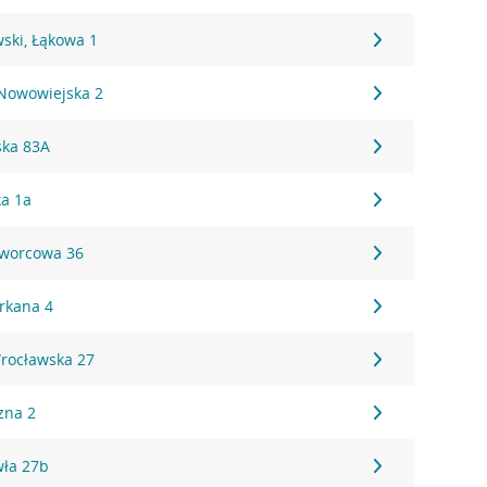
ski, Łąkowa 1
 Nowowiejska 2
ska 83A
ka 1a
Dworcowa 36
Orkana 4
Wrocławska 27
zna 2
wła 27b