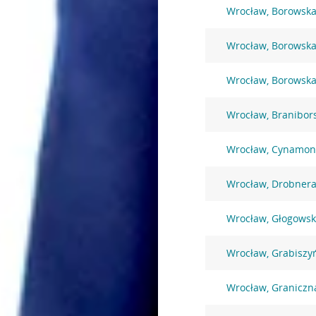
Wrocław, Borowska
Wrocław, Borowska
Wrocław, Borowska
Wrocław, Branibor
Wrocław, Cynamon
Wrocław, Drobnera
Wrocław, Głogowsk
Wrocław, Grabiszy
Wrocław, Graniczn