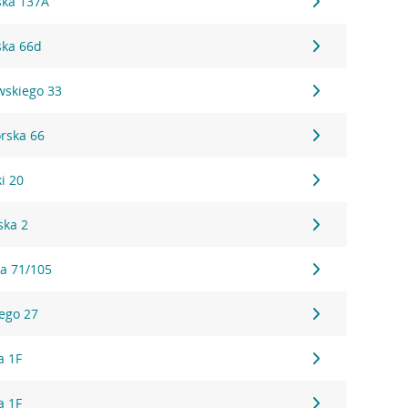
ska 137A
ska 66d
wskiego 33
rska 66
i 20
ska 2
a 71/105
ego 27
a 1F
a 1F