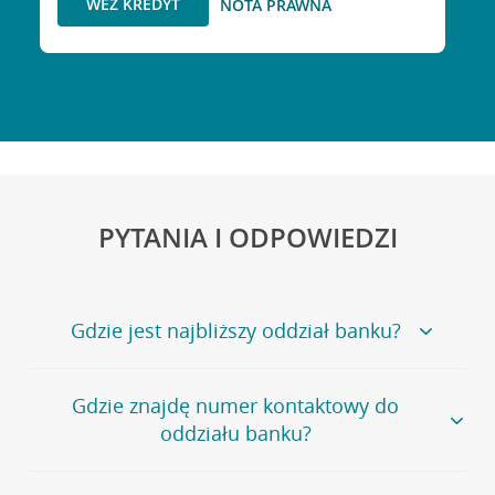
WEŹ KREDYT
NOTA PRAWNA
PYTANIA I ODPOWIEDZI
Gdzie jest najbliższy oddział banku?
Jeśli szukasz oddziału naszego banku, zapraszamy na
Gdzie znajdę numer kontaktowy do
stronę
Placówki i bankomaty
, na której znajduje się
oddziału banku?
wygodna wyszukiwarka.
Alternatywnie, możesz skorzystać z pełnej
listy naszych